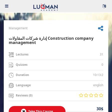
Management
إدارة شركات المقاولات Construction company
management
31
Lectures
0
Quizzes
10:13:2
Duration
english
Language
Reviews (0)
30$
Take This Course