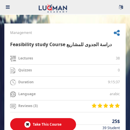
Management
Feasibility study Course دراسة الجدوى للمشاريع
38
Lectures
0
Quizzes
9:15:37
Duration
arabic
Language
Reviews (3)
25$
Take This Course
39 Student