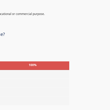
ucational or commercial purpose.
se?
100%
%
%
%
%