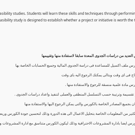
asibility studies. Students will learn these skills and techniques through performi
easibility study is designed to establish whether a project or initiative is worth the
لعديد من دراسات الجدوى المعدة سابقا لاستفادة منها وتقييمها
س ملف اكسيل للمساعدة فى دراسة الجدوى المالية وجميع الحسابات الخاصة بها
ح فى اى وقت وبتالى يمكنك الرجوع اليه باى وقت
ورس مادة علمية منسقة للرجوع والاستفادة منها
م تقسيمة وترتيبة حسب التسلسل المنطقى والعملى لتنفيذ واعداد دراسات الجدوى
ان بجميع المصادر الخاصة بالكورس والتى يمكن الرجوع اليها والاستفادة منها
الكثير من المعلومات الخاصة بتحليل الاعمال الى هذه الدورة وذلك لتحسين جودة الكورس وربط
ورس ايضا بادارة المشروعات الاحترافية وذلك ليكون الكورس متناسق مع ادارة المشروعات وت