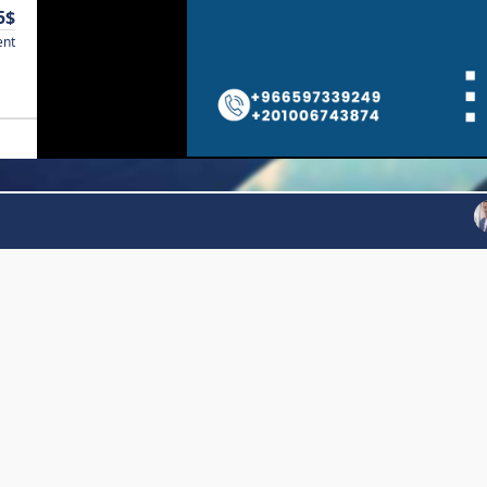
5$
ent