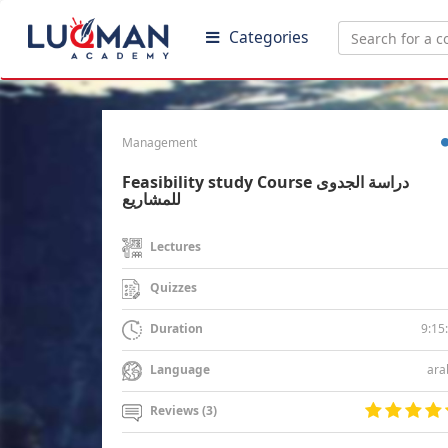
Categories
Management
Feasibility study Course دراسة الجدوى
للمشاريع
Lectures
Quizzes
9:15
Duration
ara
Language
Reviews (3)