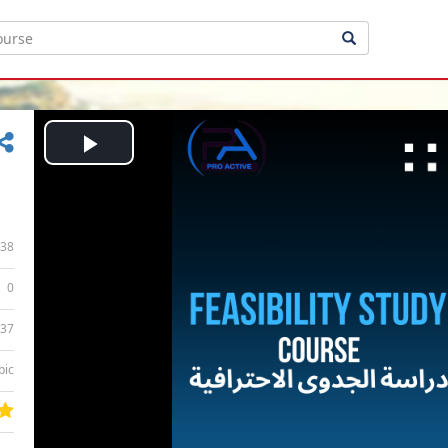
Play
Video
38
0
:37
bic