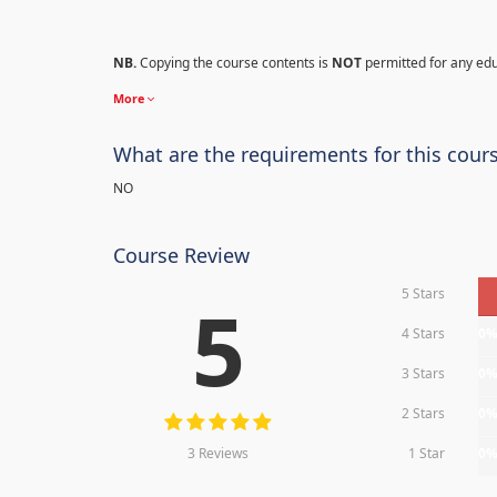
NB.
Copying the course contents is
NOT
permitted for any ed
More
What are the requirements for this cour
NO
Course Review
5 Stars
5
4 Stars
0
3 Stars
0
2 Stars
0
3 Reviews
1 Star
0