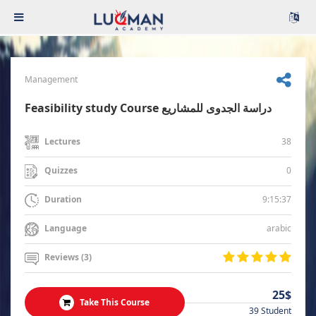
Management
Feasibility study Course دراسة الجدوى للمشاريع
38
Lectures
0
Quizzes
9:15:37
Duration
arabic
Language
Reviews (3)
25$
Take This Course
39 Student