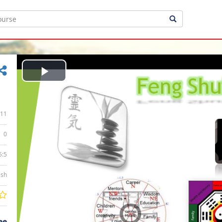
Play
Video
11
0
5:5
ish
ee