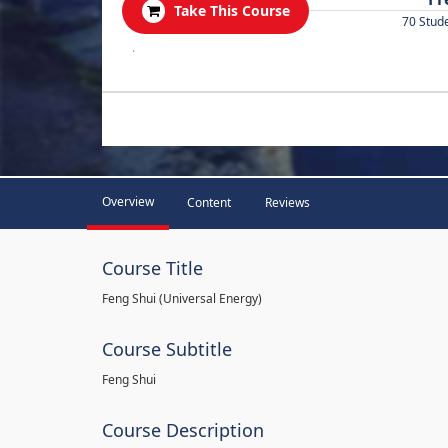
Take This Course
70 Stud
.
Overview
Content
Reviews
Course Title
Feng Shui (Universal Energy)
Course Subtitle
Feng Shui
Course Description