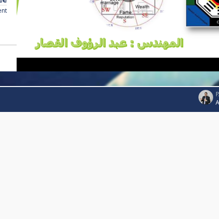
ent
P