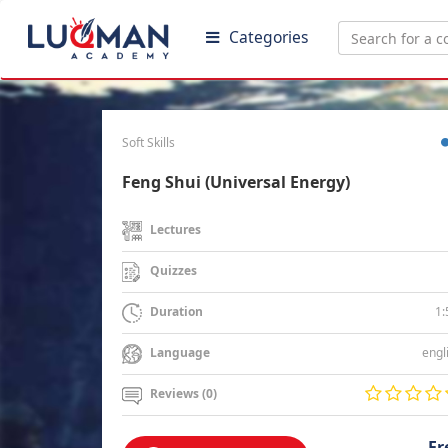
Categories
Soft Skills
Feng Shui (Universal Energy)
Lectures
Quizzes
1:
Duration
engl
Language
Reviews (0)
Fr