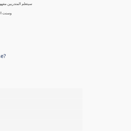
سيتعلم المتدربين مفهوم
وسنت الع
se?
%
%
%
%