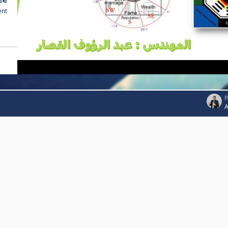
ent
P