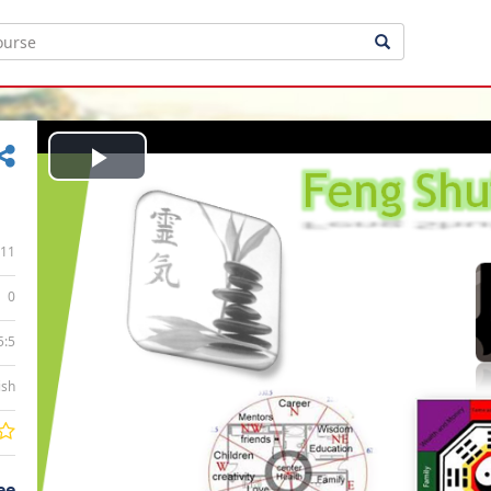
Play
Video
11
0
5:5
ish
ee