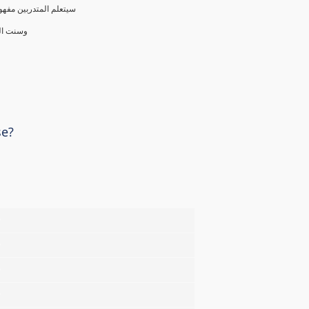
سيتعلم المتدربين مفهوم
وسنت الع
se?
%
%
%
%