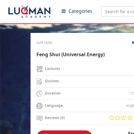
Categories
Soft Skills
Feng Shui (Universal Energy)
Lectures
Quizzes
1:
Duration
engl
Language
Reviews (0)
Fr