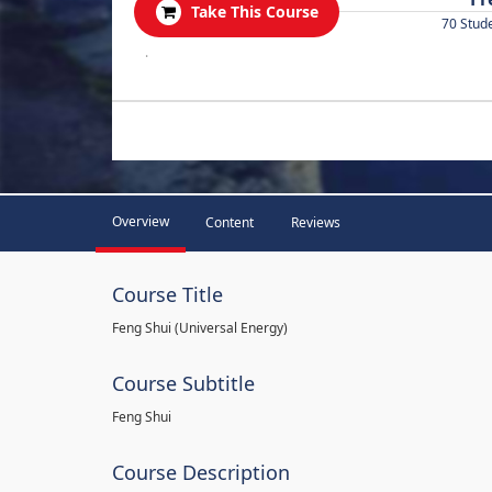
Take This Course
70 Stud
.
Overview
Content
Reviews
Course Title
Feng Shui (Universal Energy)
Course Subtitle
Feng Shui
Course Description