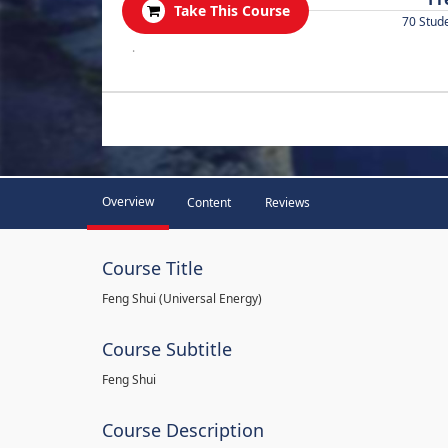
Take This Course
70 Stud
.
Overview
Content
Reviews
Course Title
Feng Shui (Universal Energy)
Course Subtitle
Feng Shui
Course Description