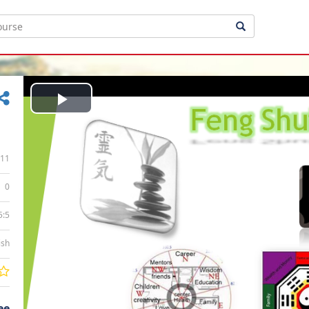
Play
Video
11
0
5:5
ish
ee