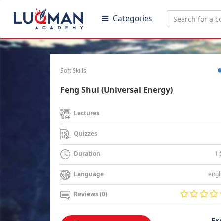
Categories
Soft Skills
Feng Shui (Universal Energy)
Lectures
Quizzes
1:
Duration
engl
Language
Reviews (0)
Fr