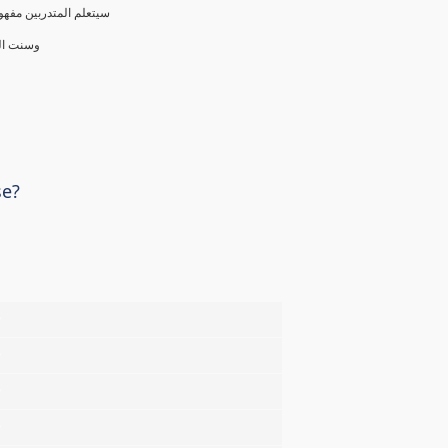
سيتعلم المتدربين مفهوم
وسنت الع
se?
%
%
%
%