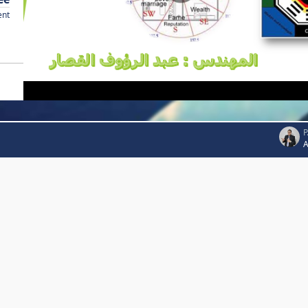
ent
P