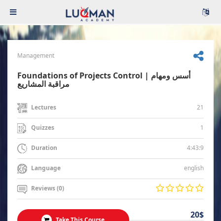
Management
Foundations of Projects Control | أسس ومهام
مراقبة المشاريع
21
Lectures
1
Quizzes
4:43:9
Duration
english
Language
Reviews (0)
20$
Take This Course