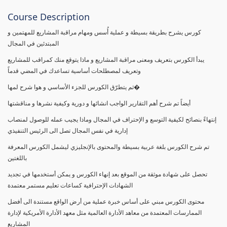
Course Description
كورس يشرح بطريقة بسيطة و عملية أُسس ومهام مراقبة المشاريع للمهتمين و
المبتدئين في المجال
يبدأ الكورس بتعريف ومعنى مراقبة المشاريع و ماذا يتوقع منك كمراقب للمشاريع
وتعريف لمصطلحات أساسية تساعدك في المضي قدماً
ثم يتطرّق الكورس للجزء الأساسي و هوا شرح لمها�
أيضاً تم شرح أهم التقارير الواجب انشائها و دورية وكيفية نشرها و مناقشتها
إنتهاءً بنصائح لكيفية التوسع و الإحتراف في المجال وماذا يجيب عمله للوصول لمنصاب
إدارية في نفس المجال تصل الى الرئيس التنفيذي
تم شرح الكورس بلغة عربية بسيطة والمحتوى بالإنجليزي ليشمل الكورس المعرفة
باللغتين
تحصل على شهادة موثقة من الموقع بعد إنهاء الكورس و يمكن أستخدمها في تجديد
الشهادات الإحترافية كساعات تعليم مستمر معتمدة
محتوى الكورس مبني على أساس خبرة عملية من أرض الواقع مستندة الى أفضل
الممارسات المعتمدة من معاهد الأدارة العالمية مثل معهد الأدارة الأمريكية لإدارة
المشاريع