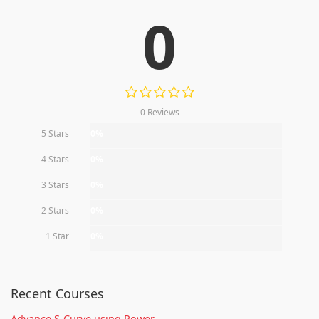
0
0 Reviews
5 Stars
0%
4 Stars
0%
3 Stars
0%
2 Stars
0%
1 Star
0%
Recent Courses
Advance S-Curve using Power