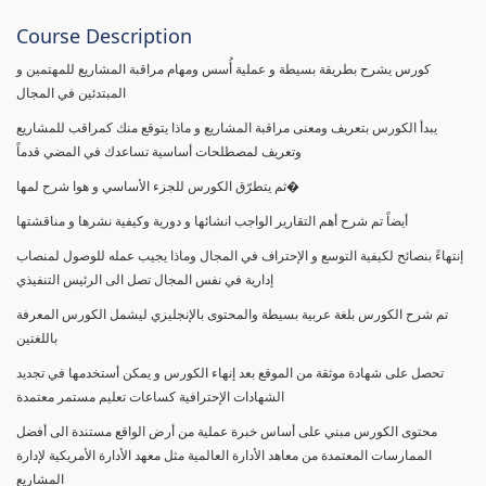
Course Description
كورس يشرح بطريقة بسيطة و عملية أُسس ومهام مراقبة المشاريع للمهتمين و
المبتدئين في المجال
يبدأ الكورس بتعريف ومعنى مراقبة المشاريع و ماذا يتوقع منك كمراقب للمشاريع
وتعريف لمصطلحات أساسية تساعدك في المضي قدماً
ثم يتطرّق الكورس للجزء الأساسي و هوا شرح لمها�
أيضاً تم شرح أهم التقارير الواجب انشائها و دورية وكيفية نشرها و مناقشتها
إنتهاءً بنصائح لكيفية التوسع و الإحتراف في المجال وماذا يجيب عمله للوصول لمنصاب
إدارية في نفس المجال تصل الى الرئيس التنفيذي
تم شرح الكورس بلغة عربية بسيطة والمحتوى بالإنجليزي ليشمل الكورس المعرفة
باللغتين
تحصل على شهادة موثقة من الموقع بعد إنهاء الكورس و يمكن أستخدمها في تجديد
الشهادات الإحترافية كساعات تعليم مستمر معتمدة
محتوى الكورس مبني على أساس خبرة عملية من أرض الواقع مستندة الى أفضل
الممارسات المعتمدة من معاهد الأدارة العالمية مثل معهد الأدارة الأمريكية لإدارة
المشاريع