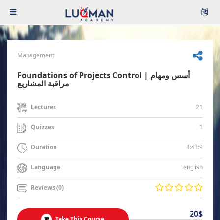
Management
Foundations of Projects Control | أسس ومهام
مراقبة المشاريع
21
Lectures
1
Quizzes
4:43:9
Duration
english
Language
Reviews (0)
20$
Take This Course