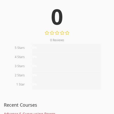
0
0 Reviews
5 Stars
0%
4 Stars
0%
3 Stars
0%
2 Stars
0%
1 Star
0%
Recent Courses
Advance S-Curve using Power