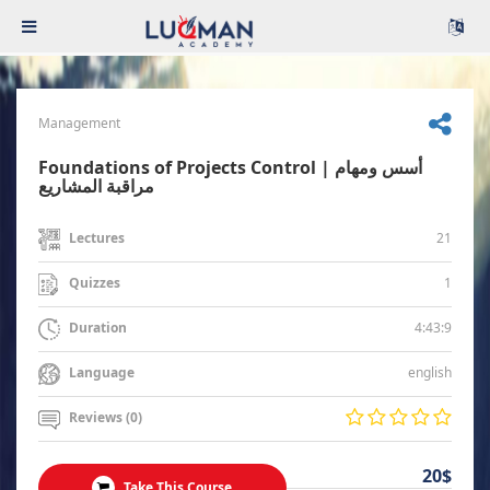
Management
Foundations of Projects Control | أسس ومهام
مراقبة المشاريع
21
Lectures
1
Quizzes
4:43:9
Duration
english
Language
Reviews (0)
20$
Take This Course