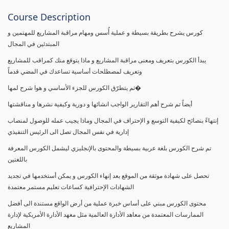
Course Description
كورس يشرح بطريقة بسيطة و عملية أُسس ومهام مراقبة المشاريع للمهتمين و
المبتدئين في المجال
يبدأ الكورس بتعريف ومعنى مراقبة المشاريع و ماذا يتوقع منك كمراقب للمشاريع
وتعريف لمصطلحات أساسية تساعدك في المضي قدماً
ثم يتطرّق الكورس للجزء الأساسي و هوا شرح لمها�
أيضاً تم شرح أهم التقارير الواجب انشائها و دورية وكيفية نشرها و مناقشتها
إنتهاءً بنصائح لكيفية التوسع و الإحتراف في المجال وماذا يجيب عمله للوصول لمنصاب
إدارية في نفس المجال تصل الى الرئيس التنفيذي
تم شرح الكورس بلغة عربية بسيطة والمحتوى بالإنجليزي ليشمل الكورس المعرفة
باللغتين
تحصل على شهادة موثقة من الموقع بعد إنهاء الكورس و يمكن أستخدمها في تجديد
الشهادات الإحترافية كساعات تعليم مستمر معتمدة
محتوى الكورس مبني على أساس خبرة عملية من أرض الواقع مستندة الى أفضل
الممارسات المعتمدة من معاهد الأدارة العالمية مثل معهد الأدارة الأمريكية لإدارة
المشاريع