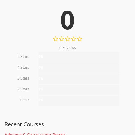
0
0 Reviews
5 Stars
0%
4 Stars
0%
3 Stars
0%
2 Stars
0%
1 Star
0%
Recent Courses
Advance S-Curve using Power