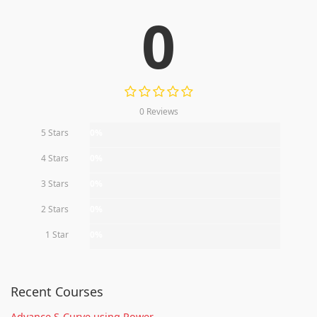
0
0 Reviews
5 Stars
0%
4 Stars
0%
3 Stars
0%
2 Stars
0%
1 Star
0%
Recent Courses
Advance S-Curve using Power