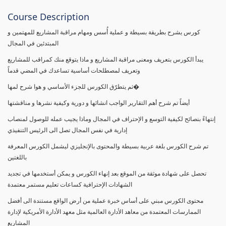
Course Description
كورس يشرح بطريقة بسيطة و عملية أُسس ومهام مراقبة المشاريع للمهتمين و
المبتدئين في المجال
يبدأ الكورس بتعريف ومعنى مراقبة المشاريع و ماذا يتوقع منك كمراقب للمشاريع
وتعريف لمصطلحات أساسية تساعدك في المضي قدماً
ثم يتطرّق الكورس للجزء الأساسي و هوا شرح لمها�
أيضاً تم شرح أهم التقارير الواجب انشائها و دورية وكيفية نشرها و مناقشتها
إنتهاءً بنصائح لكيفية التوسع و الإحتراف في المجال وماذا يجيب عمله للوصول لمنصاب
إدارية في نفس المجال تصل الى الرئيس التنفيذي
تم شرح الكورس بلغة عربية بسيطة والمحتوى بالإنجليزي ليشمل الكورس المعرفة
باللغتين
تحصل على شهادة موثقة من الموقع بعد إنهاء الكورس و يمكن أستخدمها في تجديد
الشهادات الإحترافية كساعات تعليم مستمر معتمدة
محتوى الكورس مبني على أساس خبرة عملية من أرض الواقع مستندة الى أفضل
الممارسات المعتمدة من معاهد الأدارة العالمية مثل معهد الأدارة الأمريكية لإدارة
المشاريع