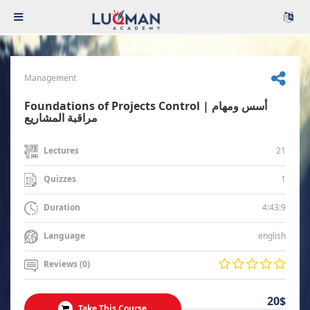
Management
Foundations of Projects Control | أسس ومهام
مراقبة المشاريع
21
Lectures
1
Quizzes
4:43:9
Duration
english
Language
Reviews (0)
20$
Take This Course