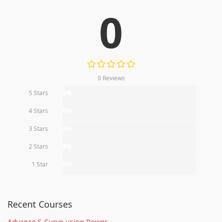
0
0 Reviews
5 Stars
0%
4 Stars
0%
3 Stars
0%
2 Stars
0%
1 Star
0%
Recent Courses
Advance S-Curve using Power