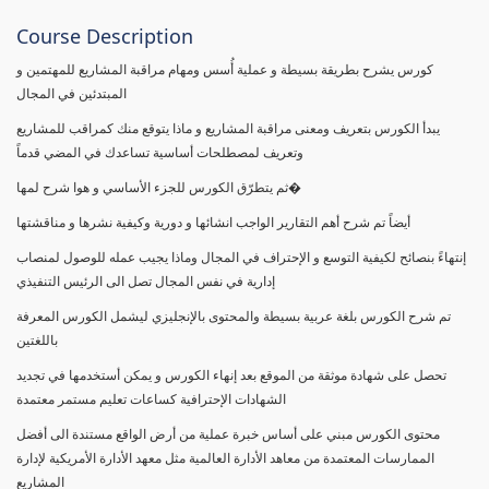
Course Description
كورس يشرح بطريقة بسيطة و عملية أُسس ومهام مراقبة المشاريع للمهتمين و
المبتدئين في المجال
يبدأ الكورس بتعريف ومعنى مراقبة المشاريع و ماذا يتوقع منك كمراقب للمشاريع
وتعريف لمصطلحات أساسية تساعدك في المضي قدماً
ثم يتطرّق الكورس للجزء الأساسي و هوا شرح لمها�
أيضاً تم شرح أهم التقارير الواجب انشائها و دورية وكيفية نشرها و مناقشتها
إنتهاءً بنصائح لكيفية التوسع و الإحتراف في المجال وماذا يجيب عمله للوصول لمنصاب
إدارية في نفس المجال تصل الى الرئيس التنفيذي
تم شرح الكورس بلغة عربية بسيطة والمحتوى بالإنجليزي ليشمل الكورس المعرفة
باللغتين
تحصل على شهادة موثقة من الموقع بعد إنهاء الكورس و يمكن أستخدمها في تجديد
الشهادات الإحترافية كساعات تعليم مستمر معتمدة
محتوى الكورس مبني على أساس خبرة عملية من أرض الواقع مستندة الى أفضل
الممارسات المعتمدة من معاهد الأدارة العالمية مثل معهد الأدارة الأمريكية لإدارة
المشاريع