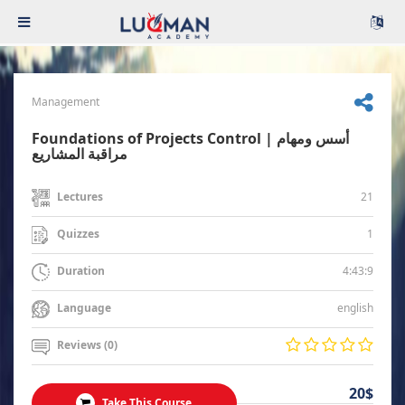
Management
Foundations of Projects Control | أسس ومهام
مراقبة المشاريع
21
Lectures
1
Quizzes
4:43:9
Duration
english
Language
Reviews (0)
20$
Take This Course