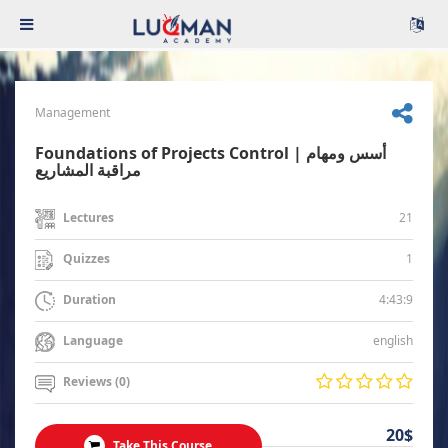
Management
Foundations of Projects Control | أسس ومهام
مراقبة المشاريع
21
Lectures
1
Quizzes
4:43:9
Duration
english
Language
Reviews (0)
20$
Take This Course