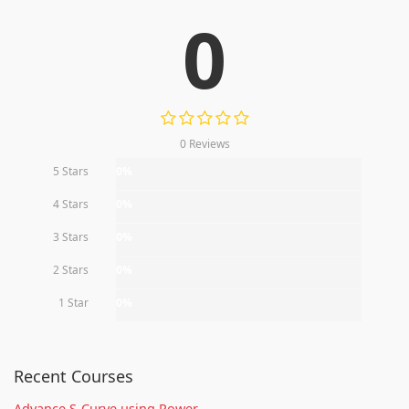
0
0 Reviews
5 Stars
0%
4 Stars
0%
3 Stars
0%
2 Stars
0%
1 Star
0%
Recent Courses
Advance S-Curve using Power