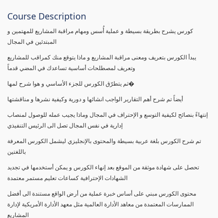
Course Description
كورس يشرح بطريقة بسيطة و عملية أُسس ومهام مراقبة المشاريع للمهتمين و
المبتدئين في المجال
يبدأ الكورس بتعريف ومعنى مراقبة المشاريع و ماذا يتوقع منك كمراقب للمشاريع
وتعريف لمصطلحات أساسية تساعدك في المضي قدماً
ثم يتطرّق الكورس للجزء الأساسي و هوا شرح لمها�
أيضاً تم شرح أهم التقارير الواجب انشائها و دورية وكيفية نشرها و مناقشتها
إنتهاءً بنصائح لكيفية التوسع و الإحتراف في المجال وماذا يجيب عمله للوصول لمنصاب
إدارية في نفس المجال تصل الى الرئيس التنفيذي
تم شرح الكورس بلغة عربية بسيطة والمحتوى بالإنجليزي ليشمل الكورس المعرفة
باللغتين
تحصل على شهادة موثقة من الموقع بعد إنهاء الكورس و يمكن أستخدمها في تجديد
الشهادات الإحترافية كساعات تعليم مستمر معتمدة
محتوى الكورس مبني على أساس خبرة عملية من أرض الواقع مستندة الى أفضل
الممارسات المعتمدة من معاهد الأدارة العالمية مثل معهد الأدارة الأمريكية لإدارة
المشاريع