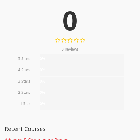
0
0 Reviews
5 Stars
0%
4 Stars
0%
3 Stars
0%
2 Stars
0%
1 Star
0%
Recent Courses
Advance S-Curve using Power