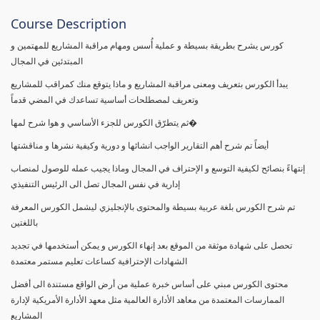
Course Description
كورس يشرح بطريقة بسيطة و عملية أُسس ومهام مراقبة المشاريع للمهتمين و
المبتدئين في المجال
يبدأ الكورس بتعريف ومعنى مراقبة المشاريع و ماذا يتوقع منك كمراقب للمشاريع
وتعريف لمصطلحات أساسية تساعدك في المضي قدماً
ثم يتطرّق الكورس للجزء الأساسي و هوا شرح لمها�
أيضاً تم شرح أهم التقارير الواجب انشائها و دورية وكيفية نشرها و مناقشتها
إنتهاءً بنصائح لكيفية التوسع و الإحتراف في المجال وماذا يجيب عمله للوصول لمنصاب
إدارية في نفس المجال تصل الى الرئيس التنفيذي
تم شرح الكورس بلغة عربية بسيطة والمحتوى بالإنجليزي ليشمل الكورس المعرفة
باللغتين
تحصل على شهادة موثقة من الموقع بعد إنهاء الكورس و يمكن أستخدمها في تجديد
الشهادات الإحترافية كساعات تعليم مستمر معتمدة
محتوى الكورس مبني على أساس خبرة عملية من أرض الواقع مستندة الى أفضل
الممارسات المعتمدة من معاهد الأدارة العالمية مثل معهد الأدارة الأمريكية لإدارة
المشاريع