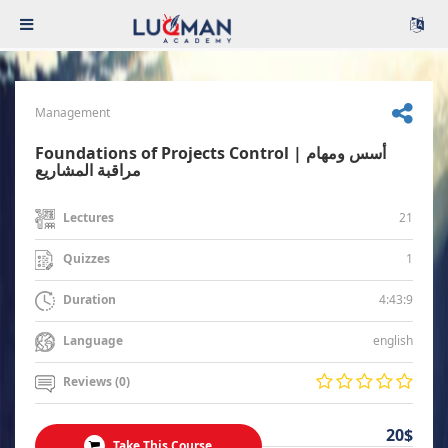
Management
Foundations of Projects Control | أسس ومهام
مراقبة المشاريع
21
Lectures
1
Quizzes
4:43:9
Duration
english
Language
Reviews (0)
20$
Take This Course