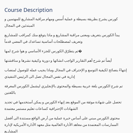
Course Description
كورس يشرح بطريقة بسيطة و عملية أُسس ومهام مراقبة المشاريع للمهتمين و
المبتدئين في المجال
يبدأ الكورس بتعريف ومعنى مراقبة المشاريع و ماذا يتوقع منك كمراقب للمشاريع
وتعريف لمصطلحات أساسية تساعدك في المضي قدماً
ثم يتطرّق الكورس للجزء الأساسي و هوا شرح لمها�
أيضاً تم شرح أهم التقارير الواجب انشائها و دورية وكيفية نشرها و مناقشتها
إنتهاءً بنصائح لكيفية التوسع و الإحتراف في المجال وماذا يجيب عمله للوصول لمنصاب
إدارية في نفس المجال تصل الى الرئيس التنفيذي
تم شرح الكورس بلغة عربية بسيطة والمحتوى بالإنجليزي ليشمل الكورس المعرفة
باللغتين
تحصل على شهادة موثقة من الموقع بعد إنهاء الكورس و يمكن أستخدمها في تجديد
الشهادات الإحترافية كساعات تعليم مستمر معتمدة
محتوى الكورس مبني على أساس خبرة عملية من أرض الواقع مستندة الى أفضل
الممارسات المعتمدة من معاهد الأدارة العالمية مثل معهد الأدارة الأمريكية لإدارة
المشاريع