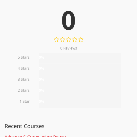
0
0 Reviews
5 Stars
0%
4 Stars
0%
3 Stars
0%
2 Stars
0%
1 Star
0%
Recent Courses
Advance S-Curve using Power