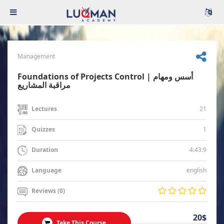
Management
Foundations of Projects Control | أسس ومهام
مراقبة المشاريع
21
Lectures
1
Quizzes
4:43:9
Duration
english
Language
Reviews (0)
20$
Take This Course