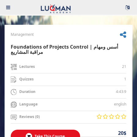
Management
Foundations of Projects Control | أسس ومهام
مراقبة المشاريع
21
Lectures
1
Quizzes
4:43:9
Duration
english
Language
Reviews (0)
20$
Take This Course