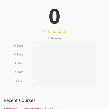
0
0 Reviews
5 Stars
0%
4 Stars
0%
3 Stars
0%
2 Stars
0%
1 Star
0%
Recent Courses
Advance S-Curve using Power