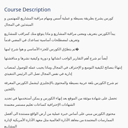
Course Description
كورس يشرح بطريقة بسيطة و عملية أُسس ومهام مراقبة المشاريع للمهتمين و
المبتدئين في المجال
يبدأ الكورس بتعريف ومعنى مراقبة المشاريع و ماذا يتوقع منك كمراقب للمشاريع
وتعريف لمصطلحات أساسية تساعدك في المضي قدماً
ثم يتطرّق الكورس للجزء الأساسي و هوا شرح لمها�
أيضاً تم شرح أهم التقارير الواجب انشائها و دورية وكيفية نشرها و مناقشتها
إنتهاءً بنصائح لكيفية التوسع و الإحتراف في المجال وماذا يجيب عمله للوصول لمنصاب
إدارية في نفس المجال تصل الى الرئيس التنفيذي
تم شرح الكورس بلغة عربية بسيطة والمحتوى بالإنجليزي ليشمل الكورس المعرفة
باللغتين
تحصل على شهادة موثقة من الموقع بعد إنهاء الكورس و يمكن أستخدمها في تجديد
الشهادات الإحترافية كساعات تعليم مستمر معتمدة
محتوى الكورس مبني على أساس خبرة عملية من أرض الواقع مستندة الى أفضل
الممارسات المعتمدة من معاهد الأدارة العالمية مثل معهد الأدارة الأمريكية لإدارة
المشاريع