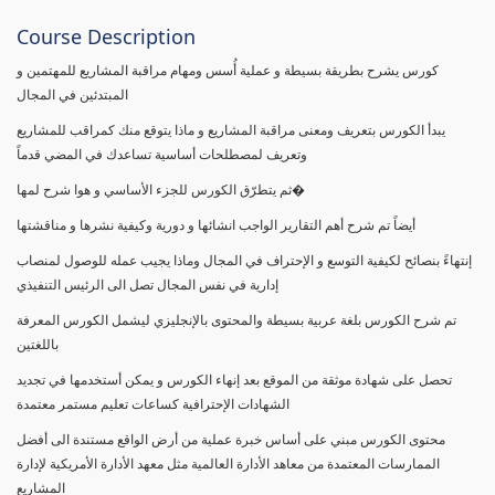
Course Description
كورس يشرح بطريقة بسيطة و عملية أُسس ومهام مراقبة المشاريع للمهتمين و
المبتدئين في المجال
يبدأ الكورس بتعريف ومعنى مراقبة المشاريع و ماذا يتوقع منك كمراقب للمشاريع
وتعريف لمصطلحات أساسية تساعدك في المضي قدماً
ثم يتطرّق الكورس للجزء الأساسي و هوا شرح لمها�
أيضاً تم شرح أهم التقارير الواجب انشائها و دورية وكيفية نشرها و مناقشتها
إنتهاءً بنصائح لكيفية التوسع و الإحتراف في المجال وماذا يجيب عمله للوصول لمنصاب
إدارية في نفس المجال تصل الى الرئيس التنفيذي
تم شرح الكورس بلغة عربية بسيطة والمحتوى بالإنجليزي ليشمل الكورس المعرفة
باللغتين
تحصل على شهادة موثقة من الموقع بعد إنهاء الكورس و يمكن أستخدمها في تجديد
الشهادات الإحترافية كساعات تعليم مستمر معتمدة
محتوى الكورس مبني على أساس خبرة عملية من أرض الواقع مستندة الى أفضل
الممارسات المعتمدة من معاهد الأدارة العالمية مثل معهد الأدارة الأمريكية لإدارة
المشاريع