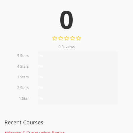
0
0 Reviews
5 Stars
0%
4 Stars
0%
3 Stars
0%
2 Stars
0%
1 Star
0%
Recent Courses
Advance S-Curve using Power