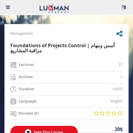
Management
Foundations of Projects Control | أسس ومهام
مراقبة المشاريع
21
Lectures
1
Quizzes
4:43:9
Duration
english
Language
Reviews (0)
20$
Take This Course