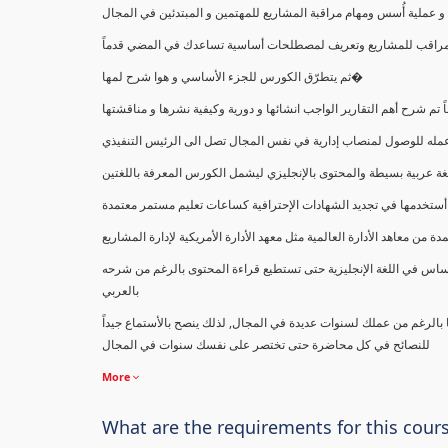
ملية أُسس ومهام مراقبة المشاريع للمهتمين و المبتدئين في المجال
ك كمراقب للمشاريع وتعريف لمصطلحات أساسية تساعدك في المضي قدماً
ثم يتطرّق الكورس للجزء الأساسي و هوا شرح لمها�
اً تم شرح أهم التقارير الواجب انشائها و دورية وكيفية نشرها و مناقشتها
ب عمله للوصول لمنصاب إدارية في نفس المجال تصل الى الرئيس التنفيذي
ة عربية بسيطة والمحتوى بالإنجليزي ليشمل الكورس المعرفة باللغتين
أستخدمها في تجديد الشهادات الإحترافية كساعات تعليم مستمر معتمدة
معاهد الأدارة العالمية مثل معهد الأدارة الأمريكية لإدارة المشاريع
ساس في اللغة الإنجليزية حتى تستطيع قراءة المحتوى بالرغم من شرحه
بالعربي
ا بالرغم من عملك لسنوات عديدة في المجال, لذلك ينصح بالأستماع جيداً
للنصائح في كل محاضرة حتى تختصر على نفسك سنوات في المجال
More
What are the requirements for this cour