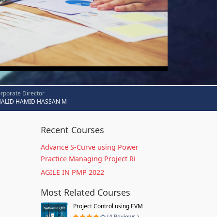
rporate Director
HALID HAMID HASSAN M
Recent Courses
Advance S-Curve using Power
Practice Managing Project Ri
AGILE IN PMP 2022
Most Related Courses
Project Control using EVM
(4 Reviews )