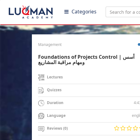
Categories
Management
Foundations of Projects Control | أسس
ومهام مراقبة المشاريع
Lectures
Quizzes
4:4
Duration
engl
Language
Reviews (0)