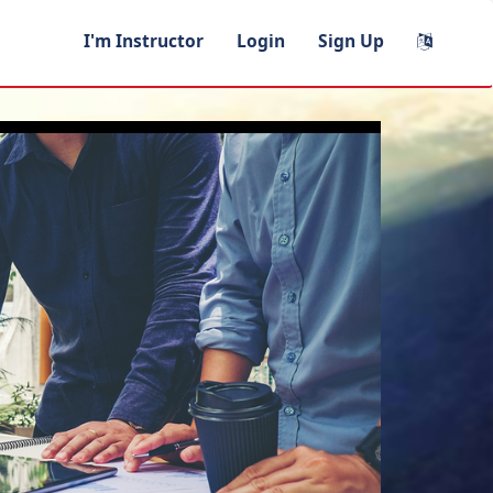
I'm Instructor
Login
Sign Up