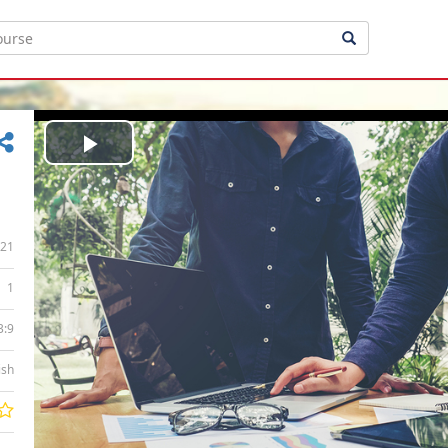
Play
Video
21
1
3:9
ish