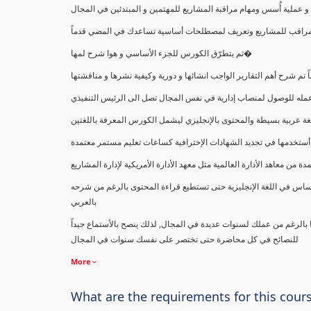
ملية أُسس ومهام مراقبة المشاريع للمهتمين و المبتدئين في المجال
ك كمراقب للمشاريع وتعريف لمصطلحات أساسية تساعدك في المضي قدماً
ثم يتطرّق الكورس للجزء الأساسي و هوا شرح لمها�
اً تم شرح أهم التقارير الواجب انشائها و دورية وكيفية نشرها و مناقشتها
ب عمله للوصول لمنصاب إدارية في نفس المجال تصل الى الرئيس التنفيذي
ة عربية بسيطة والمحتوى بالإنجليزي ليشمل الكورس المعرفة باللغتين
أستخدمها في تجديد الشهادات الإحترافية كساعات تعليم مستمر معتمدة
معاهد الأدارة العالمية مثل معهد الأدارة الأمريكية لإدارة المشاريع
ساس في اللغة الإنجليزية حتى تستطيع قراءة المحتوى بالرغم من شرحه
بالعربي
ا بالرغم من عملك لسنوات عديدة في المجال, لذلك ينصح بالأستماع جيداً
للنصائح في كل محاضرة حتى تختصر على نفسك سنوات في المجال
More
What are the requirements for this cour