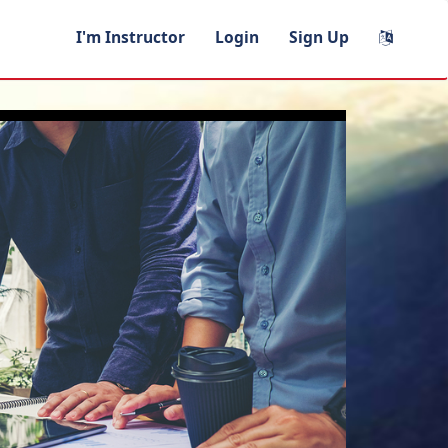
I'm Instructor
Login
Sign Up