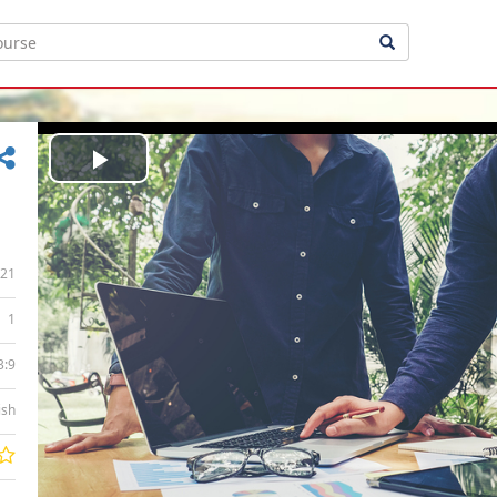
Play
Video
21
1
3:9
ish