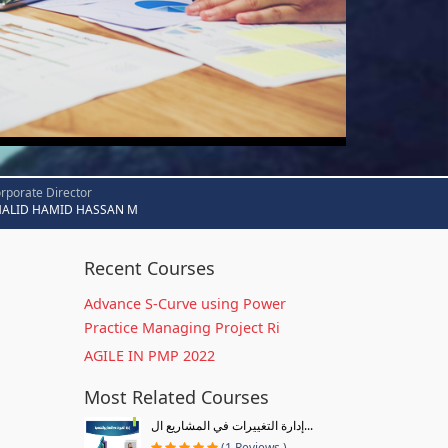
rporate Director
HALID HAMID HASSAN M
Recent Courses
Advance S-Curve using Power
Practice Managing Project Ri
AGILE IN PMP 2022
Most Related Courses
إدارة التغييرات في المشاريع ال...
(1 Reviews )