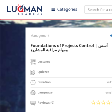
Categories
Management
Foundations of Projects Control | أسس
ومهام مراقبة المشاريع
Lectures
Quizzes
4:4
Duration
engl
Language
Reviews (0)