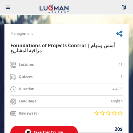
Management
Foundations of Projects Control | أسس ومهام
مراقبة المشاريع
21
Lectures
1
Quizzes
4:43:9
Duration
english
Language
Reviews (0)
20$
Take This Course