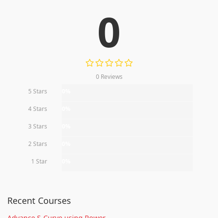
0
0 Reviews
5 Stars
0%
4 Stars
0%
3 Stars
0%
2 Stars
0%
1 Star
0%
Recent Courses
Advance S-Curve using Power