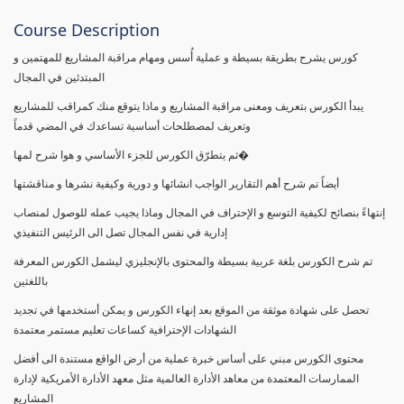
Course Description
كورس يشرح بطريقة بسيطة و عملية أُسس ومهام مراقبة المشاريع للمهتمين و
المبتدئين في المجال
يبدأ الكورس بتعريف ومعنى مراقبة المشاريع و ماذا يتوقع منك كمراقب للمشاريع
وتعريف لمصطلحات أساسية تساعدك في المضي قدماً
ثم يتطرّق الكورس للجزء الأساسي و هوا شرح لمها�
أيضاً تم شرح أهم التقارير الواجب انشائها و دورية وكيفية نشرها و مناقشتها
إنتهاءً بنصائح لكيفية التوسع و الإحتراف في المجال وماذا يجيب عمله للوصول لمنصاب
إدارية في نفس المجال تصل الى الرئيس التنفيذي
تم شرح الكورس بلغة عربية بسيطة والمحتوى بالإنجليزي ليشمل الكورس المعرفة
باللغتين
تحصل على شهادة موثقة من الموقع بعد إنهاء الكورس و يمكن أستخدمها في تجديد
الشهادات الإحترافية كساعات تعليم مستمر معتمدة
محتوى الكورس مبني على أساس خبرة عملية من أرض الواقع مستندة الى أفضل
الممارسات المعتمدة من معاهد الأدارة العالمية مثل معهد الأدارة الأمريكية لإدارة
المشاريع