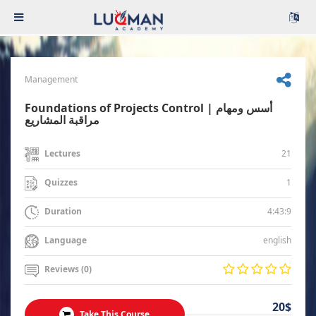
Management
Foundations of Projects Control | أسس ومهام
مراقبة المشاريع
21
Lectures
1
Quizzes
4:43:9
Duration
english
Language
Reviews (0)
20$
Take This Course