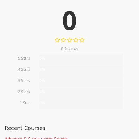
0
0 Reviews
5 Stars
0%
4 Stars
0%
3 Stars
0%
2 Stars
0%
1 Star
0%
Recent Courses
Advance S-Curve using Power