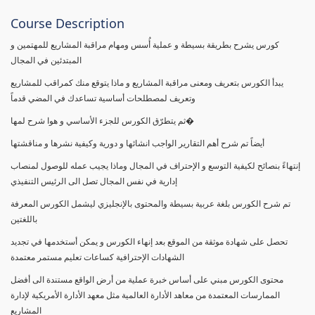
Course Description
كورس يشرح بطريقة بسيطة و عملية أُسس ومهام مراقبة المشاريع للمهتمين و
المبتدئين في المجال
يبدأ الكورس بتعريف ومعنى مراقبة المشاريع و ماذا يتوقع منك كمراقب للمشاريع
وتعريف لمصطلحات أساسية تساعدك في المضي قدماً
ثم يتطرّق الكورس للجزء الأساسي و هوا شرح لمها�
أيضاً تم شرح أهم التقارير الواجب انشائها و دورية وكيفية نشرها و مناقشتها
إنتهاءً بنصائح لكيفية التوسع و الإحتراف في المجال وماذا يجيب عمله للوصول لمنصاب
إدارية في نفس المجال تصل الى الرئيس التنفيذي
تم شرح الكورس بلغة عربية بسيطة والمحتوى بالإنجليزي ليشمل الكورس المعرفة
باللغتين
تحصل على شهادة موثقة من الموقع بعد إنهاء الكورس و يمكن أستخدمها في تجديد
الشهادات الإحترافية كساعات تعليم مستمر معتمدة
محتوى الكورس مبني على أساس خبرة عملية من أرض الواقع مستندة الى أفضل
الممارسات المعتمدة من معاهد الأدارة العالمية مثل معهد الأدارة الأمريكية لإدارة
المشاريع