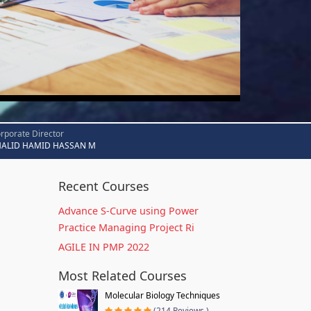
rporate Director
HALID HAMID HASSAN M
Recent Courses
Advance S-Curve using Power
Practice Managing Project Ri
AGILE IN PMP 2022
Most Related Courses
Molecular Biology Techniques
(214 Reviews )