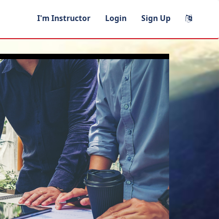
I'm Instructor
Login
Sign Up