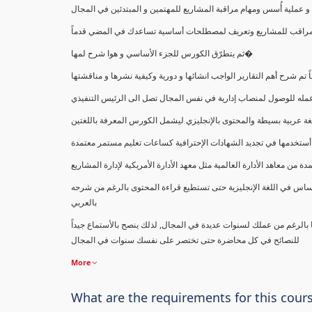
ملية أُسس ومهام مراقبة المشاريع للمهتمين و المبتدئين في المجال
ك كمراقب للمشاريع وتعريف لمصطلحات أساسية تساعدك في المضي قدماً
ثم يتطرّق الكورس للجزء الأساسي و هوا شرح لمها�
اً تم شرح أهم التقارير الواجب انشائها و دورية وكيفية نشرها و مناقشتها
ب عمله للوصول لمنصاب إدارية في نفس المجال تصل الى الرئيس التنفيذي
ة عربية بسيطة والمحتوى بالإنجليزي ليشمل الكورس المعرفة باللغتين
أستخدمها في تجديد الشهادات الإحترافية كساعات تعليم مستمر معتمدة
معاهد الأدارة العالمية مثل معهد الأدارة الأمريكية لإدارة المشاريع
ساس في اللغة الإنجليزية حتى تستطيع قراءة المحتوى بالرغم من شرحه
بالعربي
ا بالرغم من عملك لسنوات عديدة في المجال, لذلك ينصح بالأستماع جيداً
للنصائح في كل محاضرة حتى تختصر على نفسك سنوات في المجال
More
What are the requirements for this cour