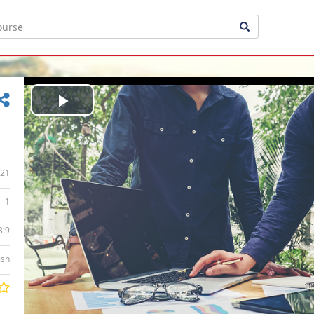
Play
Video
21
1
3:9
ish