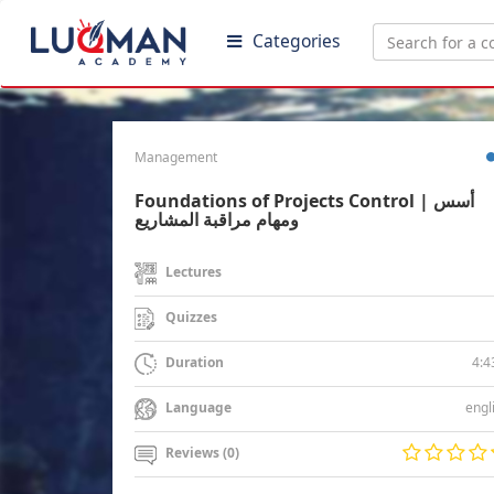
Categories
Management
Foundations of Projects Control | أسس
ومهام مراقبة المشاريع
Lectures
Quizzes
4:4
Duration
engl
Language
Reviews (0)