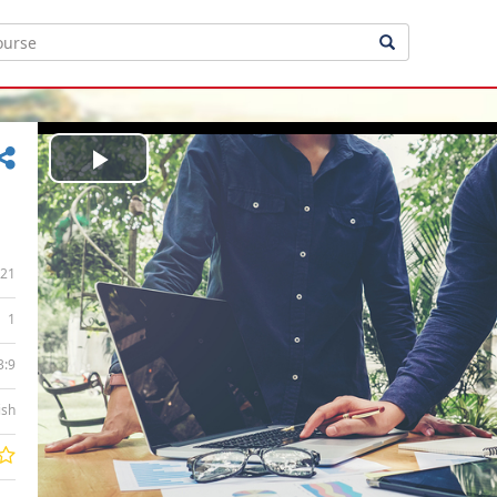
Play
Video
21
1
3:9
ish