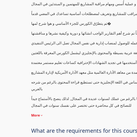
ملية أُسس ومهام مراقبة المشاريع للمهتمين و المبتدئين في المجال
ك كمراقب للمشاريع وتعريف لمصطلحات أساسية تساعدك في المضي قدماً
ثم يتطرّق الكورس للجزء الأساسي و هوا شرح لمها�
اً تم شرح أهم التقارير الواجب انشائها و دورية وكيفية نشرها و مناقشتها
ب عمله للوصول لمنصاب إدارية في نفس المجال تصل الى الرئيس التنفيذي
ة عربية بسيطة والمحتوى بالإنجليزي ليشمل الكورس المعرفة باللغتين
أستخدمها في تجديد الشهادات الإحترافية كساعات تعليم مستمر معتمدة
معاهد الأدارة العالمية مثل معهد الأدارة الأمريكية لإدارة المشاريع
ساس في اللغة الإنجليزية حتى تستطيع قراءة المحتوى بالرغم من شرحه
بالعربي
ا بالرغم من عملك لسنوات عديدة في المجال, لذلك ينصح بالأستماع جيداً
للنصائح في كل محاضرة حتى تختصر على نفسك سنوات في المجال
More
What are the requirements for this cour