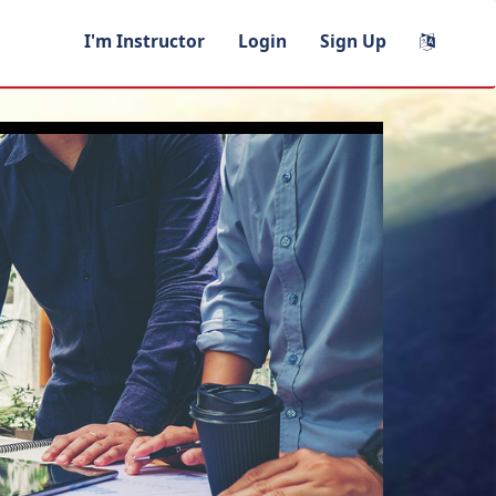
I'm Instructor
Login
Sign Up