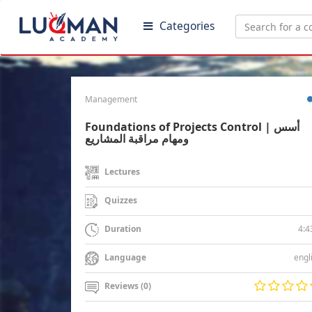
Categories
Management
Foundations of Projects Control | أسس
ومهام مراقبة المشاريع
Lectures
Quizzes
4:4
Duration
engl
Language
Reviews (0)