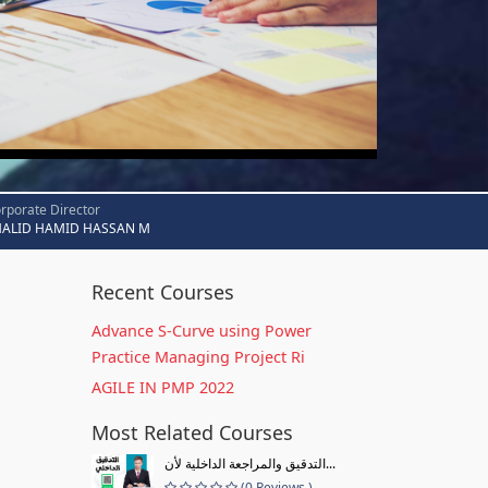
rporate Director
HALID HAMID HASSAN M
Recent Courses
Advance S-Curve using Power
Practice Managing Project Ri
AGILE IN PMP 2022
Most Related Courses
التدقيق والمراجعة الداخلية لأن...
(0 Reviews )