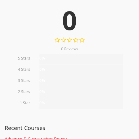
0
0 Reviews
5 Stars
0%
4 Stars
0%
3 Stars
0%
2 Stars
0%
1 Star
0%
Recent Courses
Advance S-Curve using Power