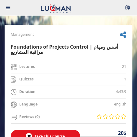
Management
Foundations of Projects Control | أسس ومهام
مراقبة المشاريع
21
Lectures
1
Quizzes
4:43:9
Duration
english
Language
Reviews (0)
20$
Take This Course