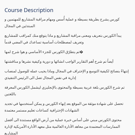
Course Description
كورس يشرح بطريقة بسيطة و عملية أُسس ومهام مراقبة المشاريع للمهتمين و
المبتدئين في المجال
يبدأ الكورس بتعريف ومعنى مراقبة المشاريع و ماذا يتوقع منك كمراقب للمشاريع
وتعريف لمصطلحات أساسية تساعدك في المضي قدماً
ثم يتطرّق الكورس للجزء الأساسي و هوا شرح لمها�
أيضاً تم شرح أهم التقارير الواجب انشائها و دورية وكيفية نشرها و مناقشتها
إنتهاءً بنصائح لكيفية التوسع و الإحتراف في المجال وماذا يجيب عمله للوصول لمنصاب
إدارية في نفس المجال تصل الى الرئيس التنفيذي
تم شرح الكورس بلغة عربية بسيطة والمحتوى بالإنجليزي ليشمل الكورس المعرفة
باللغتين
تحصل على شهادة موثقة من الموقع بعد إنهاء الكورس و يمكن أستخدمها في تجديد
الشهادات الإحترافية كساعات تعليم مستمر معتمدة
محتوى الكورس مبني على أساس خبرة عملية من أرض الواقع مستندة الى أفضل
الممارسات المعتمدة من معاهد الأدارة العالمية مثل معهد الأدارة الأمريكية لإدارة
المشاريع