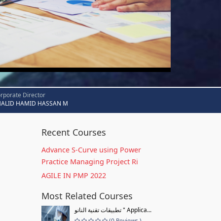
rporate Director
HALID HAMID HASSAN M
Recent Courses
Advance S-Curve using Power
Practice Managing Project Ri
AGILE IN PMP 2022
Most Related Courses
تطبيقات تقنية النانو " Applica...
(0 Reviews )