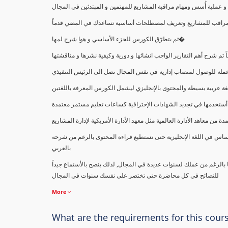
ملية أُسس ومهام مراقبة المشاريع للمهتمين و المبتدئين في المجال
ك كمراقب للمشاريع وتعريف لمصطلحات أساسية تساعدك في المضي قدماً
ثم يتطرّق الكورس للجزء الأساسي و هوا شرح لمها�
اً تم شرح أهم التقارير الواجب انشائها و دورية وكيفية نشرها و مناقشتها
ب عمله للوصول لمنصاب إدارية في نفس المجال تصل الى الرئيس التنفيذي
ة عربية بسيطة والمحتوى بالإنجليزي ليشمل الكورس المعرفة باللغتين
أستخدمها في تجديد الشهادات الإحترافية كساعات تعليم مستمر معتمدة
معاهد الأدارة العالمية مثل معهد الأدارة الأمريكية لإدارة المشاريع
ساس في اللغة الإنجليزية حتى تستطيع قراءة المحتوى بالرغم من شرحه
بالعربي
ا بالرغم من عملك لسنوات عديدة في المجال, لذلك ينصح بالأستماع جيداً
للنصائح في كل محاضرة حتى تختصر على نفسك سنوات في المجال
More
What are the requirements for this cour