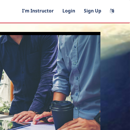
I'm Instructor
Login
Sign Up