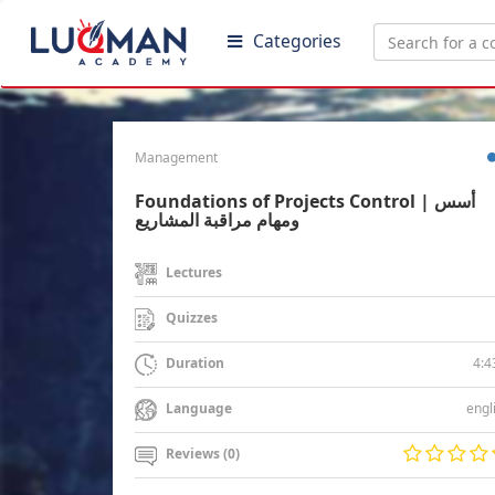
Categories
Management
Foundations of Projects Control | أسس
ومهام مراقبة المشاريع
Lectures
Quizzes
4:4
Duration
engl
Language
Reviews (0)