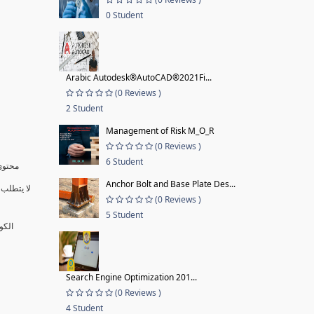
0 Student
Arabic Autodesk®AutoCAD®2021Fi...
(0 Reviews )
2 Student
Management of Risk M_O_R
(0 Reviews )
6 Student
محتوى 
Anchor Bolt and Base Plate Des...
لا يتطلب 
(0 Reviews )
5 Student
الكو
Search Engine Optimization 201...
(0 Reviews )
4 Student