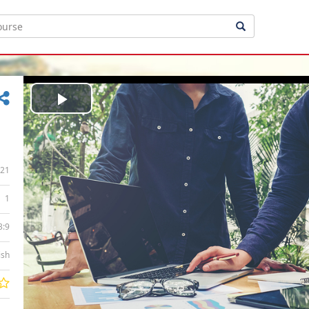
Play
Video
21
1
3:9
ish