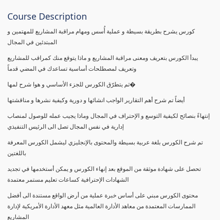
Course Description
كورس يشرح بطريقة بسيطة و عملية أُسس ومهام مراقبة المشاريع للمهتمين و
المبتدئين في المجال
يبدأ الكورس بتعريف ومعنى مراقبة المشاريع و ماذا يتوقع منك كمراقب للمشاريع
وتعريف لمصطلحات أساسية تساعدك في المضي قدماً
ثم يتطرّق الكورس للجزء الأساسي و هوا شرح لمها�
أيضاً تم شرح أهم التقارير الواجب انشائها و دورية وكيفية نشرها و مناقشتها
إنتهاءً بنصائح لكيفية التوسع و الإحتراف في المجال وماذا يجيب عمله للوصول لمنصاب
إدارية في نفس المجال تصل الى الرئيس التنفيذي
تم شرح الكورس بلغة عربية بسيطة والمحتوى بالإنجليزي ليشمل الكورس المعرفة
باللغتين
تحصل على شهادة موثقة من الموقع بعد إنهاء الكورس و يمكن أستخدمها في تجديد
الشهادات الإحترافية كساعات تعليم مستمر معتمدة
محتوى الكورس مبني على أساس خبرة عملية من أرض الواقع مستندة الى أفضل
الممارسات المعتمدة من معاهد الأدارة العالمية مثل معهد الأدارة الأمريكية لإدارة
المشاريع