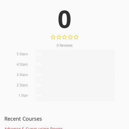
0
0 Reviews
5 Stars
0%
4 Stars
0%
3 Stars
0%
2 Stars
0%
1 Star
0%
Recent Courses
Advance S-Curve using Power