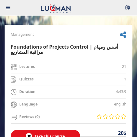
Management
Foundations of Projects Control | أسس ومهام
مراقبة المشاريع
21
Lectures
1
Quizzes
4:43:9
Duration
english
Language
Reviews (0)
20$
Take This Course