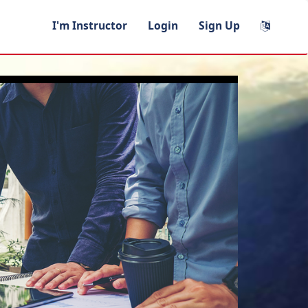
I'm Instructor
Login
Sign Up