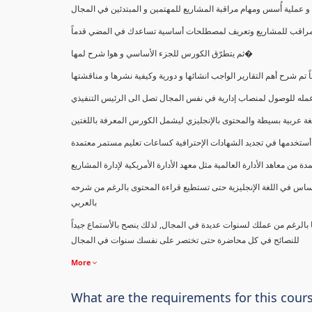
ملية أُسس ومهام مراقبة المشاريع للمهتمين و المبتدئين في المجال
ك كمراقب للمشاريع وتعريف لمصطلحات أساسية تساعدك في المضي قدماً
ثم يتطرّق الكورس للجزء الأساسي و هوا شرح لمها�
اً تم شرح أهم التقارير الواجب انشائها و دورية وكيفية نشرها و مناقشتها
ب عمله للوصول لمنصاب إدارية في نفس المجال تصل الى الرئيس التنفيذي
ة عربية بسيطة والمحتوى بالإنجليزي ليشمل الكورس المعرفة باللغتين
أستخدمها في تجديد الشهادات الإحترافية كساعات تعليم مستمر معتمدة
معاهد الأدارة العالمية مثل معهد الأدارة الأمريكية لإدارة المشاريع
ساس في اللغة الإنجليزية حتى تستطيع قراءة المحتوى بالرغم من شرحه
بالعربي
ا بالرغم من عملك لسنوات عديدة في المجال, لذلك ينصح بالأستماع جيداً
للنصائح في كل محاضرة حتى تختصر على نفسك سنوات في المجال
More
What are the requirements for this cour