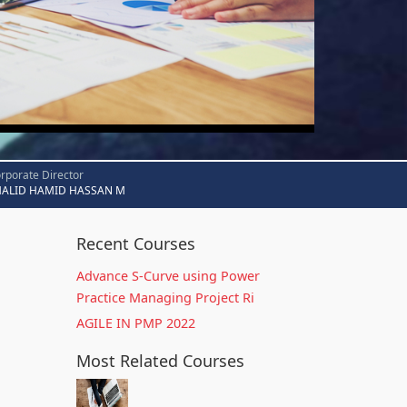
rporate Director
HALID HAMID HASSAN M
Recent Courses
Advance S-Curve using Power
Practice Managing Project Ri
AGILE IN PMP 2022
Most Related Courses