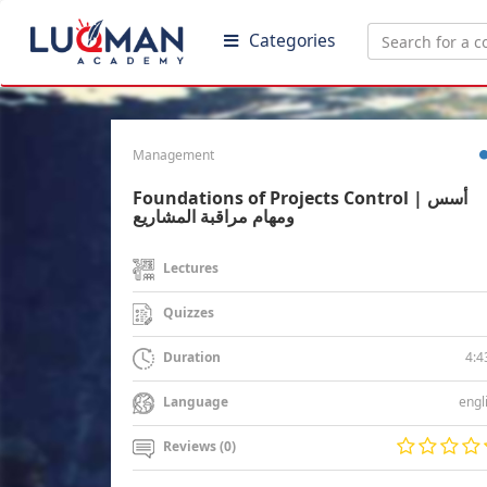
Categories
Management
Foundations of Projects Control | أسس
ومهام مراقبة المشاريع
Lectures
Quizzes
4:4
Duration
engl
Language
Reviews (0)