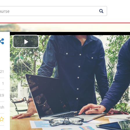
Play
Video
21
1
3:9
ish