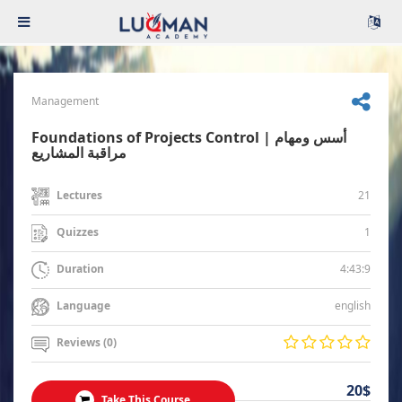
Management
Foundations of Projects Control | أسس ومهام
مراقبة المشاريع
21
Lectures
1
Quizzes
4:43:9
Duration
english
Language
Reviews (0)
20$
Take This Course