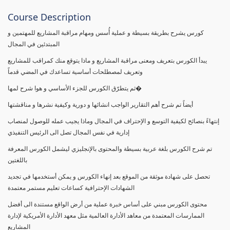
Course Description
كورس يشرح بطريقة بسيطة و عملية أُسس ومهام مراقبة المشاريع للمهتمين و
المبتدئين في المجال
يبدأ الكورس بتعريف ومعنى مراقبة المشاريع و ماذا يتوقع منك كمراقب للمشاريع
وتعريف لمصطلحات أساسية تساعدك في المضي قدماً
ثم يتطرّق الكورس للجزء الأساسي و هوا شرح لمها�
أيضاً تم شرح أهم التقارير الواجب انشائها و دورية وكيفية نشرها و مناقشتها
إنتهاءً بنصائح لكيفية التوسع و الإحتراف في المجال وماذا يجيب عمله للوصول لمنصاب
إدارية في نفس المجال تصل الى الرئيس التنفيذي
تم شرح الكورس بلغة عربية بسيطة والمحتوى بالإنجليزي ليشمل الكورس المعرفة
باللغتين
تحصل على شهادة موثقة من الموقع بعد إنهاء الكورس و يمكن أستخدمها في تجديد
الشهادات الإحترافية كساعات تعليم مستمر معتمدة
محتوى الكورس مبني على أساس خبرة عملية من أرض الواقع مستندة الى أفضل
الممارسات المعتمدة من معاهد الأدارة العالمية مثل معهد الأدارة الأمريكية لإدارة
المشاريع