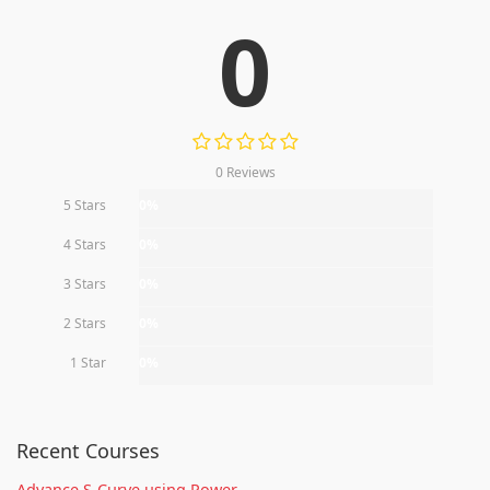
0
0 Reviews
5 Stars
0%
4 Stars
0%
3 Stars
0%
2 Stars
0%
1 Star
0%
Recent Courses
Advance S-Curve using Power