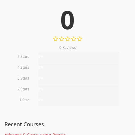
0
0 Reviews
5 Stars
0%
4 Stars
0%
3 Stars
0%
2 Stars
0%
1 Star
0%
Recent Courses
Advance S-Curve using Power