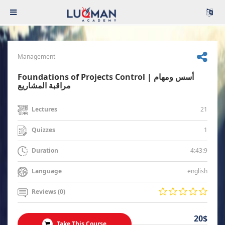
Management
Foundations of Projects Control | أسس ومهام
مراقبة المشاريع
21
Lectures
1
Quizzes
4:43:9
Duration
english
Language
Reviews (0)
20$
Take This Course