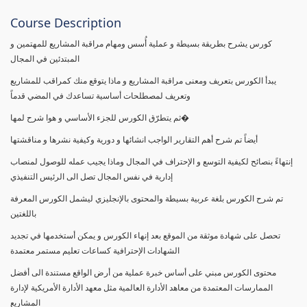
Course Description
كورس يشرح بطريقة بسيطة و عملية أُسس ومهام مراقبة المشاريع للمهتمين و
المبتدئين في المجال
يبدأ الكورس بتعريف ومعنى مراقبة المشاريع و ماذا يتوقع منك كمراقب للمشاريع
وتعريف لمصطلحات أساسية تساعدك في المضي قدماً
ثم يتطرّق الكورس للجزء الأساسي و هوا شرح لمها�
أيضاً تم شرح أهم التقارير الواجب انشائها و دورية وكيفية نشرها و مناقشتها
إنتهاءً بنصائح لكيفية التوسع و الإحتراف في المجال وماذا يجيب عمله للوصول لمنصاب
إدارية في نفس المجال تصل الى الرئيس التنفيذي
تم شرح الكورس بلغة عربية بسيطة والمحتوى بالإنجليزي ليشمل الكورس المعرفة
باللغتين
تحصل على شهادة موثقة من الموقع بعد إنهاء الكورس و يمكن أستخدمها في تجديد
الشهادات الإحترافية كساعات تعليم مستمر معتمدة
محتوى الكورس مبني على أساس خبرة عملية من أرض الواقع مستندة الى أفضل
الممارسات المعتمدة من معاهد الأدارة العالمية مثل معهد الأدارة الأمريكية لإدارة
المشاريع