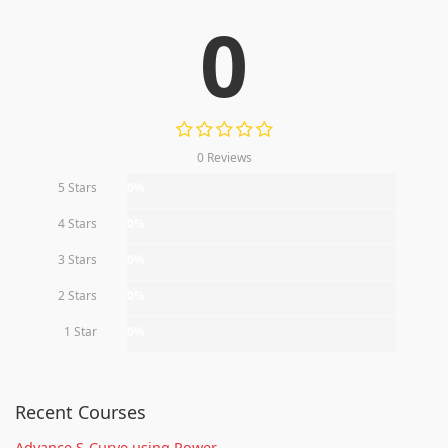
0
0 Reviews
5 Stars
0%
4 Stars
0%
3 Stars
0%
2 Stars
0%
1 Star
0%
Recent Courses
Advance S-Curve using Power