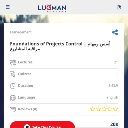
Management
Foundations of Projects Control | أسس ومهام
مراقبة المشاريع
21
Lectures
1
Quizzes
4:43:9
Duration
english
Language
Reviews (0)
20$
Take This Course