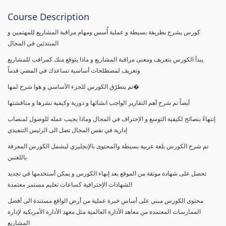
Course Description
كورس يشرح بطريقة بسيطة و عملية أُسس ومهام مراقبة المشاريع للمهتمين و
المبتدئين في المجال
يبدأ الكورس بتعريف ومعنى مراقبة المشاريع و ماذا يتوقع منك كمراقب للمشاريع
وتعريف لمصطلحات أساسية تساعدك في المضي قدماً
ثم يتطرّق الكورس للجزء الأساسي و هوا شرح لمها�
أيضاً تم شرح أهم التقارير الواجب انشائها و دورية وكيفية نشرها و مناقشتها
إنتهاءً بنصائح لكيفية التوسع و الإحتراف في المجال وماذا يجيب عمله للوصول لمنصاب
إدارية في نفس المجال تصل الى الرئيس التنفيذي
تم شرح الكورس بلغة عربية بسيطة والمحتوى بالإنجليزي ليشمل الكورس المعرفة
باللغتين
تحصل على شهادة موثقة من الموقع بعد إنهاء الكورس و يمكن أستخدمها في تجديد
الشهادات الإحترافية كساعات تعليم مستمر معتمدة
محتوى الكورس مبني على أساس خبرة عملية من أرض الواقع مستندة الى أفضل
الممارسات المعتمدة من معاهد الأدارة العالمية مثل معهد الأدارة الأمريكية لإدارة
المشاريع