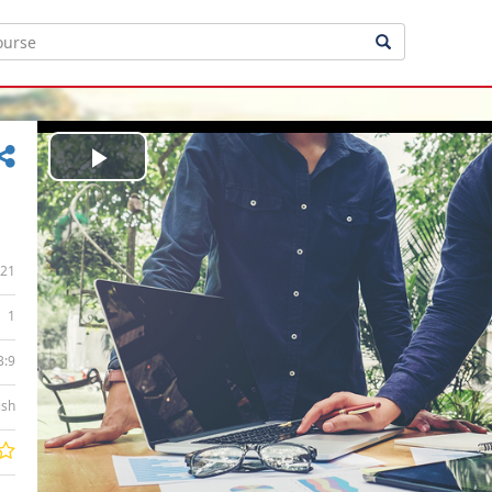
Play
Video
21
1
3:9
ish