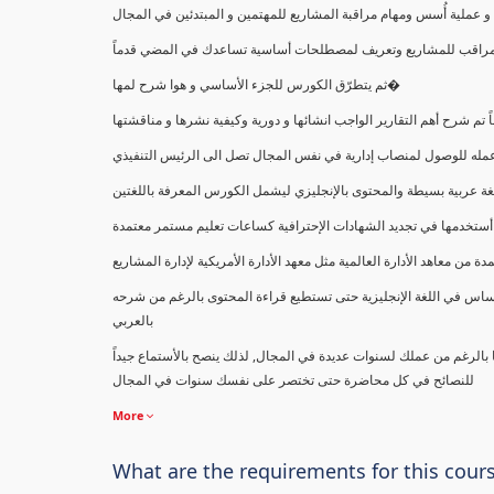
ملية أُسس ومهام مراقبة المشاريع للمهتمين و المبتدئين في المجال
ك كمراقب للمشاريع وتعريف لمصطلحات أساسية تساعدك في المضي قدماً
ثم يتطرّق الكورس للجزء الأساسي و هوا شرح لمها�
اً تم شرح أهم التقارير الواجب انشائها و دورية وكيفية نشرها و مناقشتها
ب عمله للوصول لمنصاب إدارية في نفس المجال تصل الى الرئيس التنفيذي
ة عربية بسيطة والمحتوى بالإنجليزي ليشمل الكورس المعرفة باللغتين
أستخدمها في تجديد الشهادات الإحترافية كساعات تعليم مستمر معتمدة
معاهد الأدارة العالمية مثل معهد الأدارة الأمريكية لإدارة المشاريع
ساس في اللغة الإنجليزية حتى تستطيع قراءة المحتوى بالرغم من شرحه
بالعربي
ا بالرغم من عملك لسنوات عديدة في المجال, لذلك ينصح بالأستماع جيداً
للنصائح في كل محاضرة حتى تختصر على نفسك سنوات في المجال
More
What are the requirements for this cour