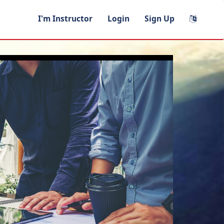
I'm Instructor
Login
Sign Up