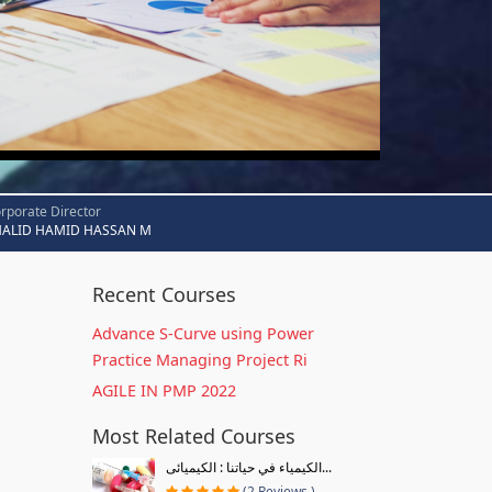
rporate Director
HALID HAMID HASSAN M
Recent Courses
Advance S-Curve using Power
Practice Managing Project Ri
AGILE IN PMP 2022
Most Related Courses
الكيمياء في حياتنا : الكيميائى...
(2 Reviews )