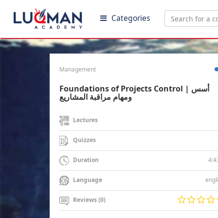
Categories
Management
Foundations of Projects Control | أسس
ومهام مراقبة المشاريع
Lectures
Quizzes
4:4
Duration
engl
Language
Reviews (0)