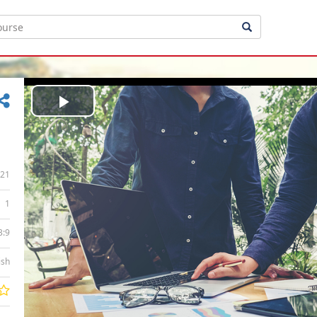
Play
Video
21
1
3:9
ish