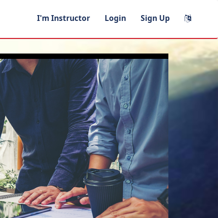
I'm Instructor
Login
Sign Up