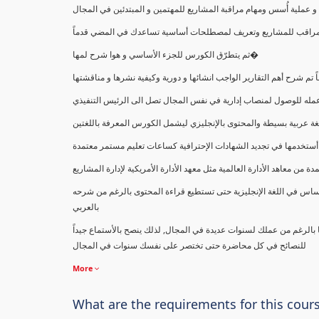
ملية أُسس ومهام مراقبة المشاريع للمهتمين و المبتدئين في المجال
ك كمراقب للمشاريع وتعريف لمصطلحات أساسية تساعدك في المضي قدماً
ثم يتطرّق الكورس للجزء الأساسي و هوا شرح لمها�
اً تم شرح أهم التقارير الواجب انشائها و دورية وكيفية نشرها و مناقشتها
ب عمله للوصول لمنصاب إدارية في نفس المجال تصل الى الرئيس التنفيذي
ة عربية بسيطة والمحتوى بالإنجليزي ليشمل الكورس المعرفة باللغتين
أستخدمها في تجديد الشهادات الإحترافية كساعات تعليم مستمر معتمدة
معاهد الأدارة العالمية مثل معهد الأدارة الأمريكية لإدارة المشاريع
ساس في اللغة الإنجليزية حتى تستطيع قراءة المحتوى بالرغم من شرحه
بالعربي
ا بالرغم من عملك لسنوات عديدة في المجال, لذلك ينصح بالأستماع جيداً
للنصائح في كل محاضرة حتى تختصر على نفسك سنوات في المجال
More
What are the requirements for this cour