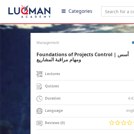
Categories
Management
Foundations of Projects Control | أسس
ومهام مراقبة المشاريع
Lectures
Quizzes
4:4
Duration
engl
Language
Reviews (0)