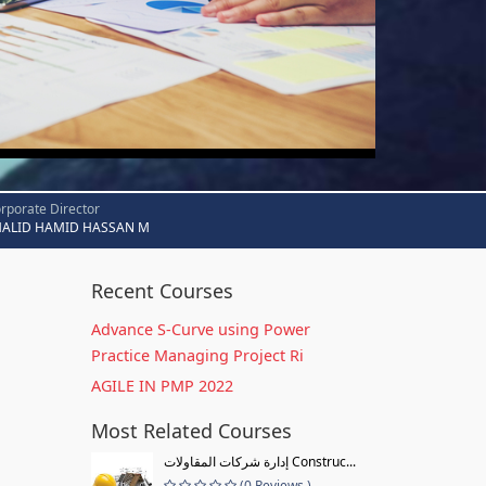
rporate Director
HALID HAMID HASSAN M
Recent Courses
Advance S-Curve using Power
Practice Managing Project Ri
AGILE IN PMP 2022
Most Related Courses
إدارة شركات المقاولات Construc...
(0 Reviews )