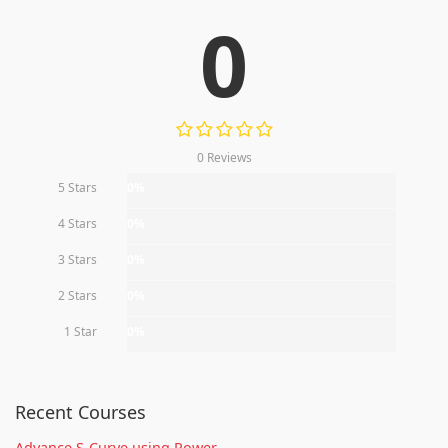
0
0 Reviews
5 Stars
0%
4 Stars
0%
3 Stars
0%
2 Stars
0%
1 Star
0%
Recent Courses
Advance S-Curve using Power