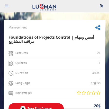
Management
Foundations of Projects Control | أسس ومهام
مراقبة المشاريع
21
Lectures
1
Quizzes
4:43:9
Duration
english
Language
Reviews (0)
20$
Take This Course