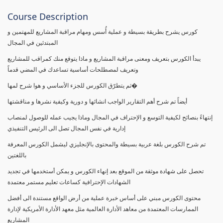
Course Description
كورس يشرح بطريقة بسيطة و عملية أُسس ومهام مراقبة المشاريع للمهتمين و
المبتدئين في المجال
يبدأ الكورس بتعريف ومعنى مراقبة المشاريع و ماذا يتوقع منك كمراقب للمشاريع
وتعريف لمصطلحات أساسية تساعدك في المضي قدماً
ثم يتطرّق الكورس للجزء الأساسي و هوا شرح لمها�
أيضاً تم شرح أهم التقارير الواجب انشائها و دورية وكيفية نشرها و مناقشتها
إنتهاءً بنصائح لكيفية التوسع و الإحتراف في المجال وماذا يجيب عمله للوصول لمنصاب
إدارية في نفس المجال تصل الى الرئيس التنفيذي
تم شرح الكورس بلغة عربية بسيطة والمحتوى بالإنجليزي ليشمل الكورس المعرفة
باللغتين
تحصل على شهادة موثقة من الموقع بعد إنهاء الكورس و يمكن أستخدمها في تجديد
الشهادات الإحترافية كساعات تعليم مستمر معتمدة
محتوى الكورس مبني على أساس خبرة عملية من أرض الواقع مستندة الى أفضل
الممارسات المعتمدة من معاهد الأدارة العالمية مثل معهد الأدارة الأمريكية لإدارة
المشاريع