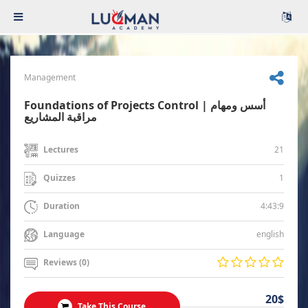
Management
Foundations of Projects Control | أسس ومهام
مراقبة المشاريع
21
Lectures
1
Quizzes
4:43:9
Duration
english
Language
Reviews (0)
20$
Take This Course