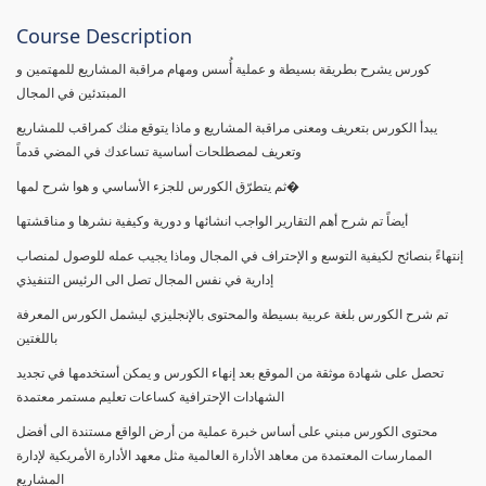
Course Description
كورس يشرح بطريقة بسيطة و عملية أُسس ومهام مراقبة المشاريع للمهتمين و
المبتدئين في المجال
يبدأ الكورس بتعريف ومعنى مراقبة المشاريع و ماذا يتوقع منك كمراقب للمشاريع
وتعريف لمصطلحات أساسية تساعدك في المضي قدماً
ثم يتطرّق الكورس للجزء الأساسي و هوا شرح لمها�
أيضاً تم شرح أهم التقارير الواجب انشائها و دورية وكيفية نشرها و مناقشتها
إنتهاءً بنصائح لكيفية التوسع و الإحتراف في المجال وماذا يجيب عمله للوصول لمنصاب
إدارية في نفس المجال تصل الى الرئيس التنفيذي
تم شرح الكورس بلغة عربية بسيطة والمحتوى بالإنجليزي ليشمل الكورس المعرفة
باللغتين
تحصل على شهادة موثقة من الموقع بعد إنهاء الكورس و يمكن أستخدمها في تجديد
الشهادات الإحترافية كساعات تعليم مستمر معتمدة
محتوى الكورس مبني على أساس خبرة عملية من أرض الواقع مستندة الى أفضل
الممارسات المعتمدة من معاهد الأدارة العالمية مثل معهد الأدارة الأمريكية لإدارة
المشاريع