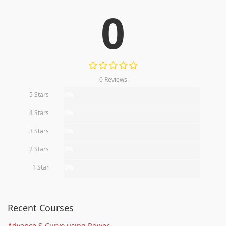
0
0 Reviews
5 Stars
0%
4 Stars
0%
3 Stars
0%
2 Stars
0%
1 Star
0%
Recent Courses
Advance S-Curve using Power