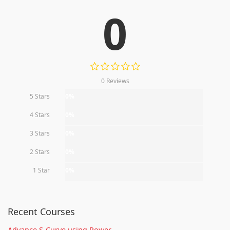
0
0 Reviews
5 Stars
0%
4 Stars
0%
3 Stars
0%
2 Stars
0%
1 Star
0%
Recent Courses
Advance S-Curve using Power