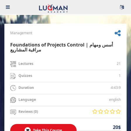
Management
Foundations of Projects Control | أسس ومهام
مراقبة المشاريع
21
Lectures
1
Quizzes
4:43:9
Duration
english
Language
Reviews (0)
20$
Take This Course