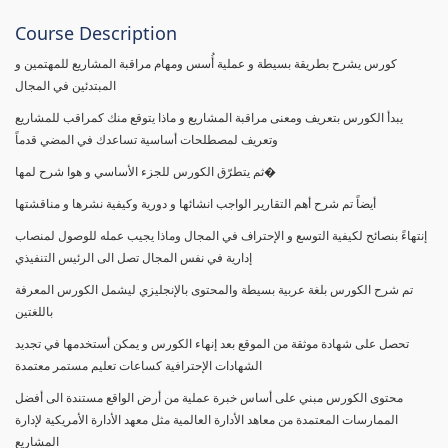
Course Description
كورس يشرح بطريقة بسيطة و عملية أُسس ومهام مراقبة المشاريع للمهتمين و
المبتدئين في المجال
يبدأ الكورس بتعريف ومعنى مراقبة المشاريع و ماذا يتوقع منك كمراقب للمشاريع
وتعريف لمصطلحات أساسية تساعدك في المضي قدماً
ثم يتطرّق الكورس للجزء الأساسي و هوا شرح لمها�
أيضاً تم شرح أهم التقارير الواجب انشائها و دورية وكيفية نشرها و مناقشتها
إنتهاءً بنصائح لكيفية التوسع و الإحتراف في المجال وماذا يجيب عمله للوصول لمنصاب
إدارية في نفس المجال تصل الى الرئيس التنفيذي
تم شرح الكورس بلغة عربية بسيطة والمحتوى بالإنجليزي ليشمل الكورس المعرفة
باللغتين
تحصل على شهادة موثقة من الموقع بعد إنهاء الكورس و يمكن أستخدمها في تجديد
الشهادات الإحترافية كساعات تعليم مستمر معتمدة
محتوى الكورس مبني على أساس خبرة عملية من أرض الواقع مستندة الى أفضل
الممارسات المعتمدة من معاهد الأدارة العالمية مثل معهد الأدارة الأمريكية لإدارة
المشاريع