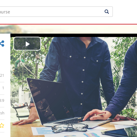
Play
Video
21
1
3:9
ish