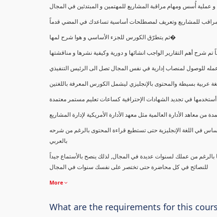
ملية أُسس ومهام مراقبة المشاريع للمهتمين و المبتدئين في المجال
ك كمراقب للمشاريع وتعريف لمصطلحات أساسية تساعدك في المضي قدماً
ثم يتطرّق الكورس للجزء الأساسي و هوا شرح لمها�
اً تم شرح أهم التقارير الواجب انشائها و دورية وكيفية نشرها و مناقشتها
ب عمله للوصول لمنصاب إدارية في نفس المجال تصل الى الرئيس التنفيذي
ة عربية بسيطة والمحتوى بالإنجليزي ليشمل الكورس المعرفة باللغتين
أستخدمها في تجديد الشهادات الإحترافية كساعات تعليم مستمر معتمدة
معاهد الأدارة العالمية مثل معهد الأدارة الأمريكية لإدارة المشاريع
ساس في اللغة الإنجليزية حتى تستطيع قراءة المحتوى بالرغم من شرحه
بالعربي
ا بالرغم من عملك لسنوات عديدة في المجال, لذلك ينصح بالأستماع جيداً
للنصائح في كل محاضرة حتى تختصر على نفسك سنوات في المجال
More
What are the requirements for this cour