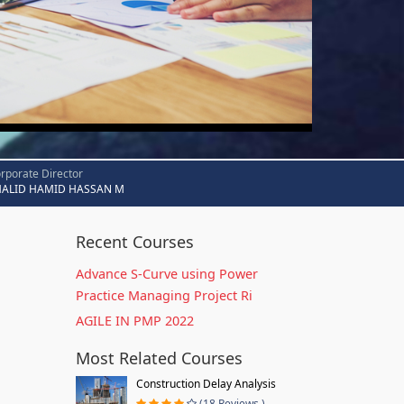
rporate Director
HALID HAMID HASSAN M
Recent Courses
Advance S-Curve using Power
Practice Managing Project Ri
AGILE IN PMP 2022
Most Related Courses
Construction Delay Analysis
(18 Reviews )