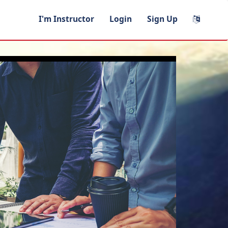
I'm Instructor
Login
Sign Up