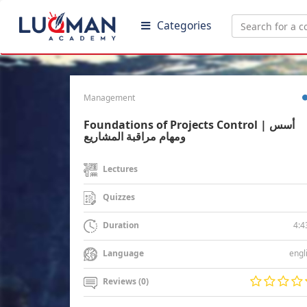
Categories
Management
Foundations of Projects Control | أسس
ومهام مراقبة المشاريع
Lectures
Quizzes
4:4
Duration
engl
Language
Reviews (0)