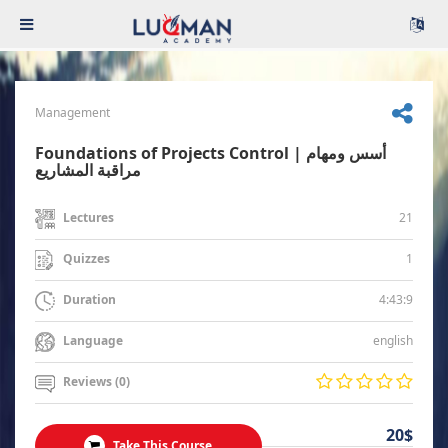
Management
Foundations of Projects Control | أسس ومهام
مراقبة المشاريع
21
Lectures
1
Quizzes
4:43:9
Duration
english
Language
Reviews (0)
20$
Take This Course