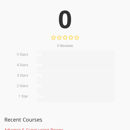
0
0 Reviews
5 Stars
0%
4 Stars
0%
3 Stars
0%
2 Stars
0%
1 Star
0%
Recent Courses
Advance S-Curve using Power