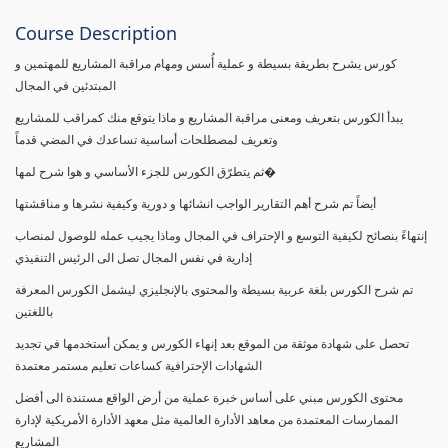
Course Description
كورس يشرح بطريقة بسيطة و عملية أُسس ومهام مراقبة المشاريع للمهتمين و
المبتدئين في المجال
يبدأ الكورس بتعريف ومعنى مراقبة المشاريع و ماذا يتوقع منك كمراقب للمشاريع
وتعريف لمصطلحات أساسية تساعدك في المضي قدماً
ثم يتطرّق الكورس للجزء الأساسي و هوا شرح لمها�
أيضاً تم شرح أهم التقارير الواجب انشائها و دورية وكيفية نشرها و مناقشتها
إنتهاءً بنصائح لكيفية التوسع و الإحتراف في المجال وماذا يجيب عمله للوصول لمنصاب
إدارية في نفس المجال تصل الى الرئيس التنفيذي
تم شرح الكورس بلغة عربية بسيطة والمحتوى بالإنجليزي ليشمل الكورس المعرفة
باللغتين
تحصل على شهادة موثقة من الموقع بعد إنهاء الكورس و يمكن أستخدمها في تجديد
الشهادات الإحترافية كساعات تعليم مستمر معتمدة
محتوى الكورس مبني على أساس خبرة عملية من أرض الواقع مستندة الى أفضل
الممارسات المعتمدة من معاهد الأدارة العالمية مثل معهد الأدارة الأمريكية لإدارة
المشاريع