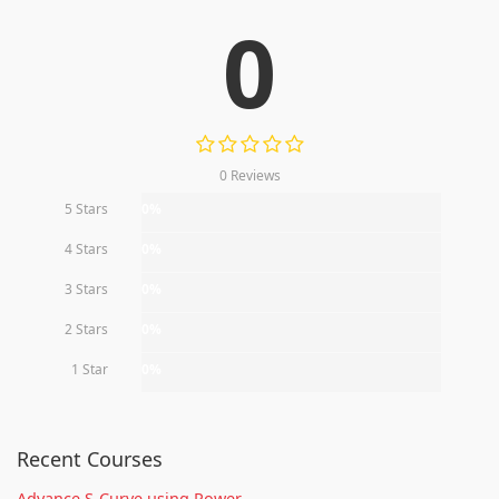
0
0 Reviews
5 Stars
0%
4 Stars
0%
3 Stars
0%
2 Stars
0%
1 Star
0%
Recent Courses
Advance S-Curve using Power