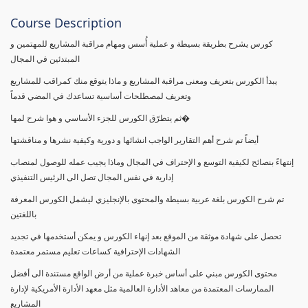
Course Description
كورس يشرح بطريقة بسيطة و عملية أُسس ومهام مراقبة المشاريع للمهتمين و
المبتدئين في المجال
يبدأ الكورس بتعريف ومعنى مراقبة المشاريع و ماذا يتوقع منك كمراقب للمشاريع
وتعريف لمصطلحات أساسية تساعدك في المضي قدماً
ثم يتطرّق الكورس للجزء الأساسي و هوا شرح لمها�
أيضاً تم شرح أهم التقارير الواجب انشائها و دورية وكيفية نشرها و مناقشتها
إنتهاءً بنصائح لكيفية التوسع و الإحتراف في المجال وماذا يجيب عمله للوصول لمنصاب
إدارية في نفس المجال تصل الى الرئيس التنفيذي
تم شرح الكورس بلغة عربية بسيطة والمحتوى بالإنجليزي ليشمل الكورس المعرفة
باللغتين
تحصل على شهادة موثقة من الموقع بعد إنهاء الكورس و يمكن أستخدمها في تجديد
الشهادات الإحترافية كساعات تعليم مستمر معتمدة
محتوى الكورس مبني على أساس خبرة عملية من أرض الواقع مستندة الى أفضل
الممارسات المعتمدة من معاهد الأدارة العالمية مثل معهد الأدارة الأمريكية لإدارة
المشاريع