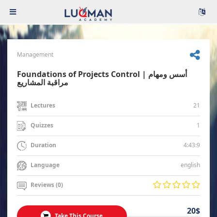
Management
Foundations of Projects Control | أسس ومهام
مراقبة المشاريع
21
Lectures
1
Quizzes
4:43:9
Duration
english
Language
Reviews (0)
20$
Take This Course