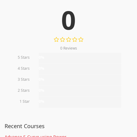
0
0 Reviews
5 Stars
0%
4 Stars
0%
3 Stars
0%
2 Stars
0%
1 Star
0%
Recent Courses
Advance S-Curve using Power