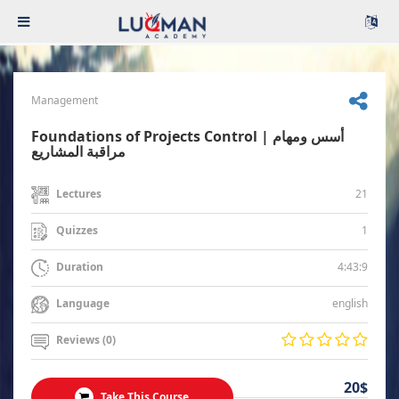
Management
Foundations of Projects Control | أسس ومهام
مراقبة المشاريع
21
Lectures
1
Quizzes
4:43:9
Duration
english
Language
Reviews (0)
20$
Take This Course