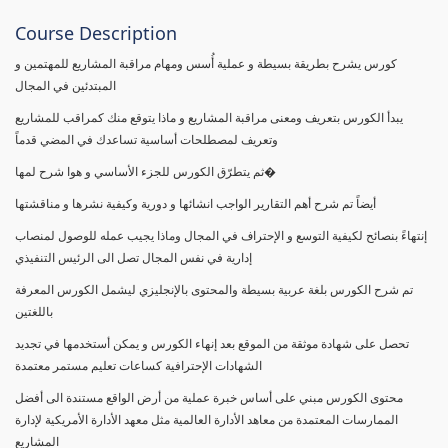
Course Description
كورس يشرح بطريقة بسيطة و عملية أُسس ومهام مراقبة المشاريع للمهتمين و
المبتدئين في المجال
يبدأ الكورس بتعريف ومعنى مراقبة المشاريع و ماذا يتوقع منك كمراقب للمشاريع
وتعريف لمصطلحات أساسية تساعدك في المضي قدماً
ثم يتطرّق الكورس للجزء الأساسي و هوا شرح لمها�
أيضاً تم شرح أهم التقارير الواجب انشائها و دورية وكيفية نشرها و مناقشتها
إنتهاءً بنصائح لكيفية التوسع و الإحتراف في المجال وماذا يجيب عمله للوصول لمنصاب
إدارية في نفس المجال تصل الى الرئيس التنفيذي
تم شرح الكورس بلغة عربية بسيطة والمحتوى بالإنجليزي ليشمل الكورس المعرفة
باللغتين
تحصل على شهادة موثقة من الموقع بعد إنهاء الكورس و يمكن أستخدمها في تجديد
الشهادات الإحترافية كساعات تعليم مستمر معتمدة
محتوى الكورس مبني على أساس خبرة عملية من أرض الواقع مستندة الى أفضل
الممارسات المعتمدة من معاهد الأدارة العالمية مثل معهد الأدارة الأمريكية لإدارة
المشاريع