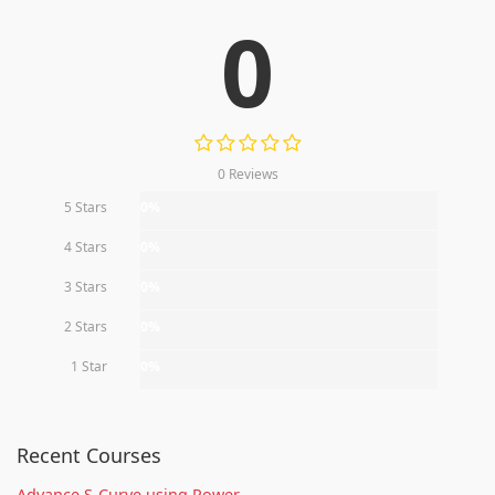
0
0 Reviews
5 Stars
0%
4 Stars
0%
3 Stars
0%
2 Stars
0%
1 Star
0%
Recent Courses
Advance S-Curve using Power