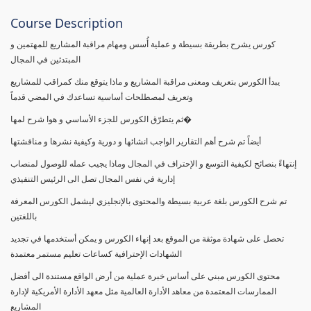
Course Description
كورس يشرح بطريقة بسيطة و عملية أُسس ومهام مراقبة المشاريع للمهتمين و
المبتدئين في المجال
يبدأ الكورس بتعريف ومعنى مراقبة المشاريع و ماذا يتوقع منك كمراقب للمشاريع
وتعريف لمصطلحات أساسية تساعدك في المضي قدماً
ثم يتطرّق الكورس للجزء الأساسي و هوا شرح لمها�
أيضاً تم شرح أهم التقارير الواجب انشائها و دورية وكيفية نشرها و مناقشتها
إنتهاءً بنصائح لكيفية التوسع و الإحتراف في المجال وماذا يجيب عمله للوصول لمنصاب
إدارية في نفس المجال تصل الى الرئيس التنفيذي
تم شرح الكورس بلغة عربية بسيطة والمحتوى بالإنجليزي ليشمل الكورس المعرفة
باللغتين
تحصل على شهادة موثقة من الموقع بعد إنهاء الكورس و يمكن أستخدمها في تجديد
الشهادات الإحترافية كساعات تعليم مستمر معتمدة
محتوى الكورس مبني على أساس خبرة عملية من أرض الواقع مستندة الى أفضل
الممارسات المعتمدة من معاهد الأدارة العالمية مثل معهد الأدارة الأمريكية لإدارة
المشاريع