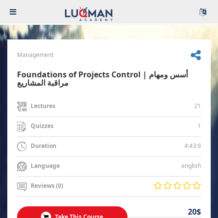
Management
Foundations of Projects Control | أسس ومهام
مراقبة المشاريع
21
Lectures
1
Quizzes
4:43:9
Duration
english
Language
Reviews (0)
20$
Take This Course