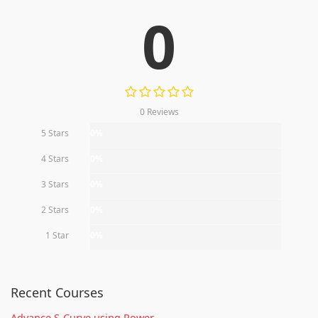
0
0 Reviews
5 Stars
0%
4 Stars
0%
3 Stars
0%
2 Stars
0%
1 Star
0%
Recent Courses
Advance S-Curve using Power