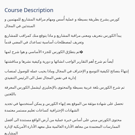
Course Description
كورس يشرح بطريقة بسيطة و عملية أُسس ومهام مراقبة المشاريع للمهتمين و
المبتدئين في المجال
يبدأ الكورس بتعريف ومعنى مراقبة المشاريع و ماذا يتوقع منك كمراقب للمشاريع
وتعريف لمصطلحات أساسية تساعدك في المضي قدماً
ثم يتطرّق الكورس للجزء الأساسي و هوا شرح لمها�
أيضاً تم شرح أهم التقارير الواجب انشائها و دورية وكيفية نشرها و مناقشتها
إنتهاءً بنصائح لكيفية التوسع و الإحتراف في المجال وماذا يجيب عمله للوصول لمنصاب
إدارية في نفس المجال تصل الى الرئيس التنفيذي
تم شرح الكورس بلغة عربية بسيطة والمحتوى بالإنجليزي ليشمل الكورس المعرفة
باللغتين
تحصل على شهادة موثقة من الموقع بعد إنهاء الكورس و يمكن أستخدمها في تجديد
الشهادات الإحترافية كساعات تعليم مستمر معتمدة
محتوى الكورس مبني على أساس خبرة عملية من أرض الواقع مستندة الى أفضل
الممارسات المعتمدة من معاهد الأدارة العالمية مثل معهد الأدارة الأمريكية لإدارة
المشاريع