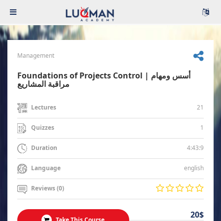
Management
Foundations of Projects Control | أسس ومهام
مراقبة المشاريع
21
Lectures
1
Quizzes
4:43:9
Duration
english
Language
Reviews (0)
20$
Take This Course