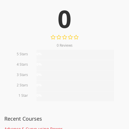
0
0 Reviews
5 Stars
0%
4 Stars
0%
3 Stars
0%
2 Stars
0%
1 Star
0%
Recent Courses
Advance S-Curve using Power