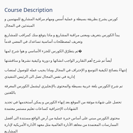
Course Description
كورس يشرح بطريقة بسيطة و عملية أُسس ومهام مراقبة المشاريع للمهتمين و
المبتدئين في المجال
يبدأ الكورس بتعريف ومعنى مراقبة المشاريع و ماذا يتوقع منك كمراقب للمشاريع
وتعريف لمصطلحات أساسية تساعدك في المضي قدماً
ثم يتطرّق الكورس للجزء الأساسي و هوا شرح لمها�
أيضاً تم شرح أهم التقارير الواجب انشائها و دورية وكيفية نشرها و مناقشتها
إنتهاءً بنصائح لكيفية التوسع و الإحتراف في المجال وماذا يجيب عمله للوصول لمنصاب
إدارية في نفس المجال تصل الى الرئيس التنفيذي
تم شرح الكورس بلغة عربية بسيطة والمحتوى بالإنجليزي ليشمل الكورس المعرفة
باللغتين
تحصل على شهادة موثقة من الموقع بعد إنهاء الكورس و يمكن أستخدمها في تجديد
الشهادات الإحترافية كساعات تعليم مستمر معتمدة
محتوى الكورس مبني على أساس خبرة عملية من أرض الواقع مستندة الى أفضل
الممارسات المعتمدة من معاهد الأدارة العالمية مثل معهد الأدارة الأمريكية لإدارة
المشاريع