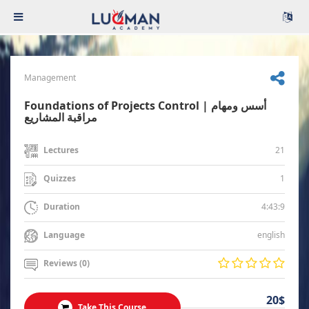
Management
Foundations of Projects Control | أسس ومهام
مراقبة المشاريع
21
Lectures
1
Quizzes
4:43:9
Duration
english
Language
Reviews (0)
20$
Take This Course