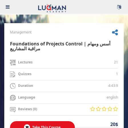
Management
Foundations of Projects Control | أسس ومهام
مراقبة المشاريع
21
Lectures
1
Quizzes
4:43:9
Duration
english
Language
Reviews (0)
20$
Take This Course