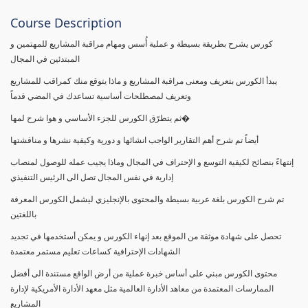
Course Description
كورس يشرح بطريقة بسيطة و عملية أُسس ومهام مراقبة المشاريع للمهتمين و
المبتدئين في المجال
يبدأ الكورس بتعريف ومعنى مراقبة المشاريع و ماذا يتوقع منك كمراقب للمشاريع
وتعريف لمصطلحات أساسية تساعدك في المضي قدماً
ثم يتطرّق الكورس للجزء الأساسي و هوا شرح لمها�
أيضاً تم شرح أهم التقارير الواجب انشائها و دورية وكيفية نشرها و مناقشتها
إنتهاءً بنصائح لكيفية التوسع و الإحتراف في المجال وماذا يجيب عمله للوصول لمنصاب
إدارية في نفس المجال تصل الى الرئيس التنفيذي
تم شرح الكورس بلغة عربية بسيطة والمحتوى بالإنجليزي ليشمل الكورس المعرفة
باللغتين
تحصل على شهادة موثقة من الموقع بعد إنهاء الكورس و يمكن أستخدمها في تجديد
الشهادات الإحترافية كساعات تعليم مستمر معتمدة
محتوى الكورس مبني على أساس خبرة عملية من أرض الواقع مستندة الى أفضل
الممارسات المعتمدة من معاهد الأدارة العالمية مثل معهد الأدارة الأمريكية لإدارة
المشاريع