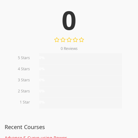
0
0 Reviews
5 Stars
0%
4 Stars
0%
3 Stars
0%
2 Stars
0%
1 Star
0%
Recent Courses
Advance S-Curve using Power