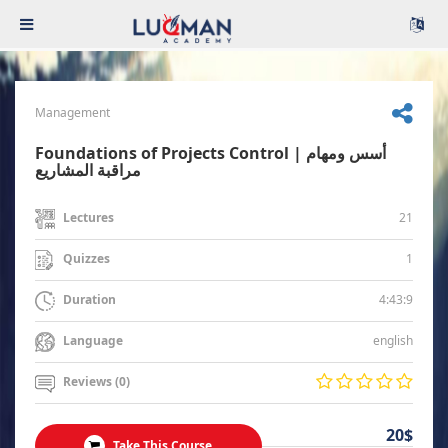
Management
Foundations of Projects Control | أسس ومهام
مراقبة المشاريع
21
Lectures
1
Quizzes
4:43:9
Duration
english
Language
Reviews (0)
20$
Take This Course