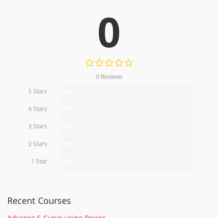
0
0 Reviews
5 Stars
0%
4 Stars
0%
3 Stars
0%
2 Stars
0%
1 Star
0%
Recent Courses
Advance S-Curve using Power