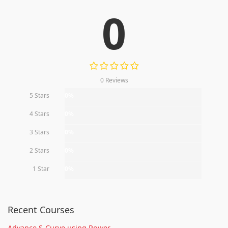
0
0 Reviews
5 Stars
0%
4 Stars
0%
3 Stars
0%
2 Stars
0%
1 Star
0%
Recent Courses
Advance S-Curve using Power