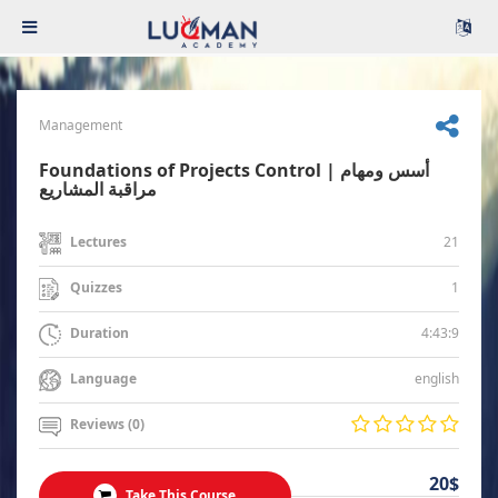
Management
Foundations of Projects Control | أسس ومهام
مراقبة المشاريع
21
Lectures
1
Quizzes
4:43:9
Duration
english
Language
Reviews (0)
20$
Take This Course