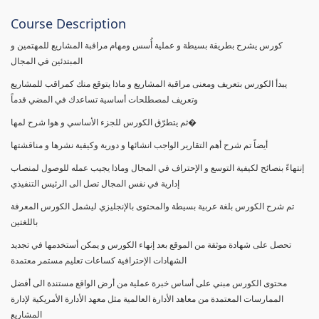
Course Description
كورس يشرح بطريقة بسيطة و عملية أُسس ومهام مراقبة المشاريع للمهتمين و
المبتدئين في المجال
يبدأ الكورس بتعريف ومعنى مراقبة المشاريع و ماذا يتوقع منك كمراقب للمشاريع
وتعريف لمصطلحات أساسية تساعدك في المضي قدماً
ثم يتطرّق الكورس للجزء الأساسي و هوا شرح لمها�
أيضاً تم شرح أهم التقارير الواجب انشائها و دورية وكيفية نشرها و مناقشتها
إنتهاءً بنصائح لكيفية التوسع و الإحتراف في المجال وماذا يجيب عمله للوصول لمنصاب
إدارية في نفس المجال تصل الى الرئيس التنفيذي
تم شرح الكورس بلغة عربية بسيطة والمحتوى بالإنجليزي ليشمل الكورس المعرفة
باللغتين
تحصل على شهادة موثقة من الموقع بعد إنهاء الكورس و يمكن أستخدمها في تجديد
الشهادات الإحترافية كساعات تعليم مستمر معتمدة
محتوى الكورس مبني على أساس خبرة عملية من أرض الواقع مستندة الى أفضل
الممارسات المعتمدة من معاهد الأدارة العالمية مثل معهد الأدارة الأمريكية لإدارة
المشاريع