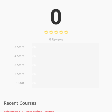
0
0 Reviews
5 Stars
0%
4 Stars
0%
3 Stars
0%
2 Stars
0%
1 Star
0%
Recent Courses
Advance S-Curve using Power