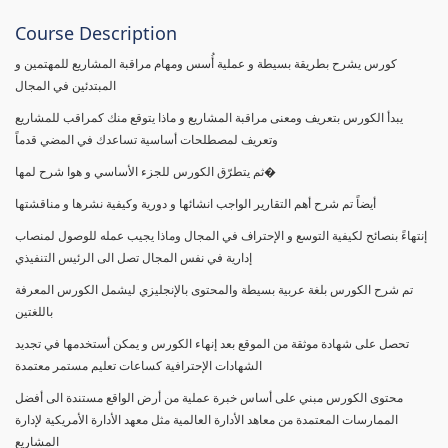
Course Description
كورس يشرح بطريقة بسيطة و عملية أُسس ومهام مراقبة المشاريع للمهتمين و
المبتدئين في المجال
يبدأ الكورس بتعريف ومعنى مراقبة المشاريع و ماذا يتوقع منك كمراقب للمشاريع
وتعريف لمصطلحات أساسية تساعدك في المضي قدماً
ثم يتطرّق الكورس للجزء الأساسي و هوا شرح لمها�
أيضاً تم شرح أهم التقارير الواجب انشائها و دورية وكيفية نشرها و مناقشتها
إنتهاءً بنصائح لكيفية التوسع و الإحتراف في المجال وماذا يجيب عمله للوصول لمنصاب
إدارية في نفس المجال تصل الى الرئيس التنفيذي
تم شرح الكورس بلغة عربية بسيطة والمحتوى بالإنجليزي ليشمل الكورس المعرفة
باللغتين
تحصل على شهادة موثقة من الموقع بعد إنهاء الكورس و يمكن أستخدمها في تجديد
الشهادات الإحترافية كساعات تعليم مستمر معتمدة
محتوى الكورس مبني على أساس خبرة عملية من أرض الواقع مستندة الى أفضل
الممارسات المعتمدة من معاهد الأدارة العالمية مثل معهد الأدارة الأمريكية لإدارة
المشاريع