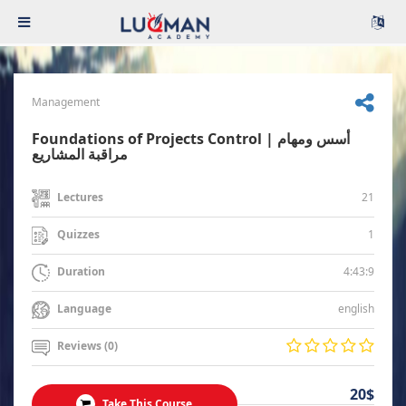
Management
Foundations of Projects Control | أسس ومهام
مراقبة المشاريع
21
Lectures
1
Quizzes
4:43:9
Duration
english
Language
Reviews (0)
20$
Take This Course