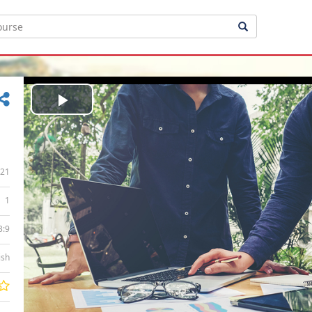
Play
Video
21
1
3:9
ish