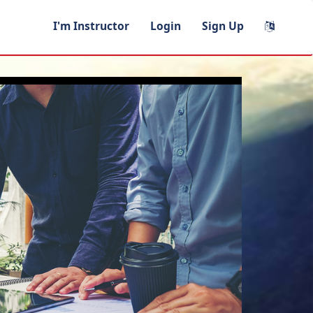
I'm Instructor
Login
Sign Up