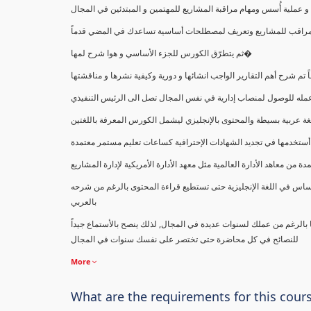
ملية أُسس ومهام مراقبة المشاريع للمهتمين و المبتدئين في المجال
ك كمراقب للمشاريع وتعريف لمصطلحات أساسية تساعدك في المضي قدماً
ثم يتطرّق الكورس للجزء الأساسي و هوا شرح لمها�
اً تم شرح أهم التقارير الواجب انشائها و دورية وكيفية نشرها و مناقشتها
ب عمله للوصول لمنصاب إدارية في نفس المجال تصل الى الرئيس التنفيذي
ة عربية بسيطة والمحتوى بالإنجليزي ليشمل الكورس المعرفة باللغتين
أستخدمها في تجديد الشهادات الإحترافية كساعات تعليم مستمر معتمدة
معاهد الأدارة العالمية مثل معهد الأدارة الأمريكية لإدارة المشاريع
ساس في اللغة الإنجليزية حتى تستطيع قراءة المحتوى بالرغم من شرحه
بالعربي
ا بالرغم من عملك لسنوات عديدة في المجال, لذلك ينصح بالأستماع جيداً
للنصائح في كل محاضرة حتى تختصر على نفسك سنوات في المجال
More
What are the requirements for this cour