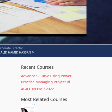
rporate Director
HALID HAMID HASSAN M
Recent Courses
Advance S-Curve using Power
Practice Managing Project Ri
AGILE IN PMP 2022
Most Related Courses