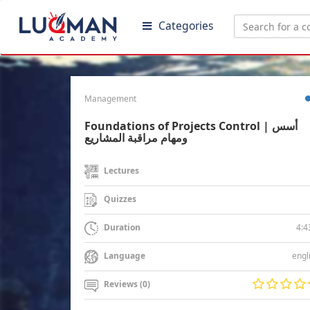
Categories
Management
Foundations of Projects Control | أسس
ومهام مراقبة المشاريع
Lectures
Quizzes
4:4
Duration
engl
Language
Reviews (0)