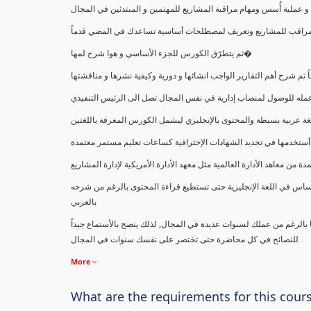
ملية أُسس ومهام مراقبة المشاريع للمهتمين و المبتدئين في المجال
ك كمراقب للمشاريع وتعريف لمصطلحات أساسية تساعدك في المضي قدماً
ثم يتطرّق الكورس للجزء الأساسي و هوا شرح لمها�
اً تم شرح أهم التقارير الواجب انشائها و دورية وكيفية نشرها و مناقشتها
ب عمله للوصول لمنصاب إدارية في نفس المجال تصل الى الرئيس التنفيذي
ة عربية بسيطة والمحتوى بالإنجليزي ليشمل الكورس المعرفة باللغتين
أستخدمها في تجديد الشهادات الإحترافية كساعات تعليم مستمر معتمدة
معاهد الأدارة العالمية مثل معهد الأدارة الأمريكية لإدارة المشاريع
ساس في اللغة الإنجليزية حتى تستطيع قراءة المحتوى بالرغم من شرحه
بالعربي
ا بالرغم من عملك لسنوات عديدة في المجال, لذلك ينصح بالأستماع جيداً
للنصائح في كل محاضرة حتى تختصر على نفسك سنوات في المجال
More
What are the requirements for this cour