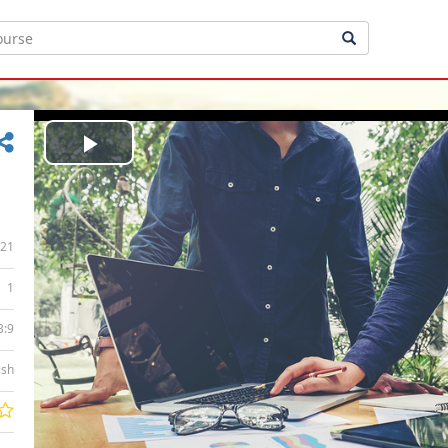
Play
Video
21
1
3:9
ish