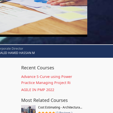
rporate Director
HALID HAMID HASSAN M
Recent Courses
Advance S-Curve using Power
Practice Managing Project Ri
AGILE IN PMP 2022
Most Related Courses
Cost Estimating - Architectura...
(2 Reviews )