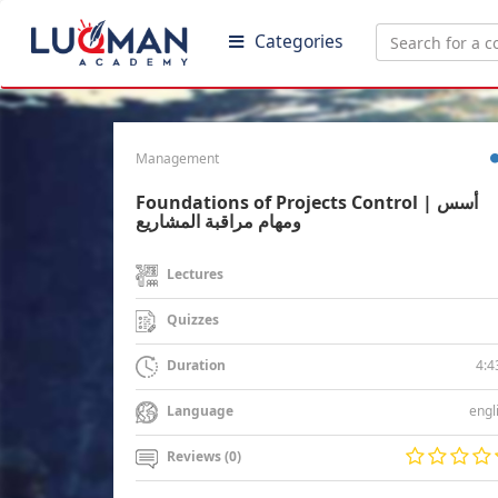
Categories
Management
Foundations of Projects Control | أسس
ومهام مراقبة المشاريع
Lectures
Quizzes
4:4
Duration
engl
Language
Reviews (0)