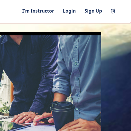
I'm Instructor
Login
Sign Up