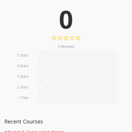
0
0 Reviews
5 Stars
0%
4 Stars
0%
3 Stars
0%
2 Stars
0%
1 Star
0%
Recent Courses
Advance S-Curve using Power