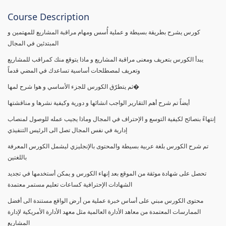
Course Description
كورس يشرح بطريقة بسيطة و عملية أُسس ومهام مراقبة المشاريع للمهتمين و
المبتدئين في المجال
يبدأ الكورس بتعريف ومعنى مراقبة المشاريع و ماذا يتوقع منك كمراقب للمشاريع
وتعريف لمصطلحات أساسية تساعدك في المضي قدماً
ثم يتطرّق الكورس للجزء الأساسي و هوا شرح لمها�
أيضاً تم شرح أهم التقارير الواجب انشائها و دورية وكيفية نشرها و مناقشتها
إنتهاءً بنصائح لكيفية التوسع و الإحتراف في المجال وماذا يجيب عمله للوصول لمنصاب
إدارية في نفس المجال تصل الى الرئيس التنفيذي
تم شرح الكورس بلغة عربية بسيطة والمحتوى بالإنجليزي ليشمل الكورس المعرفة
باللغتين
تحصل على شهادة موثقة من الموقع بعد إنهاء الكورس و يمكن أستخدمها في تجديد
الشهادات الإحترافية كساعات تعليم مستمر معتمدة
محتوى الكورس مبني على أساس خبرة عملية من أرض الواقع مستندة الى أفضل
الممارسات المعتمدة من معاهد الأدارة العالمية مثل معهد الأدارة الأمريكية لإدارة
المشاريع