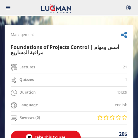
Management
Foundations of Projects Control | أسس ومهام
مراقبة المشاريع
21
Lectures
1
Quizzes
4:43:9
Duration
english
Language
Reviews (0)
20$
Take This Course