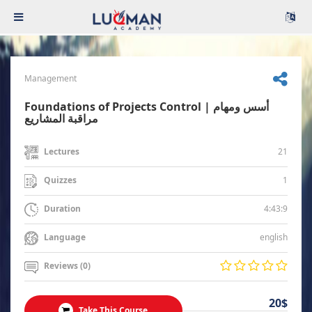
Management
Foundations of Projects Control | أسس ومهام
مراقبة المشاريع
21
Lectures
1
Quizzes
4:43:9
Duration
english
Language
Reviews (0)
20$
Take This Course