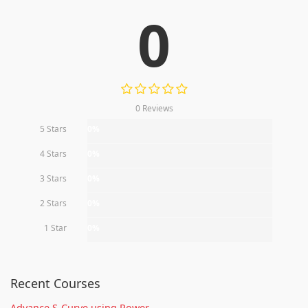
0
0 Reviews
5 Stars
0%
4 Stars
0%
3 Stars
0%
2 Stars
0%
1 Star
0%
Recent Courses
Advance S-Curve using Power