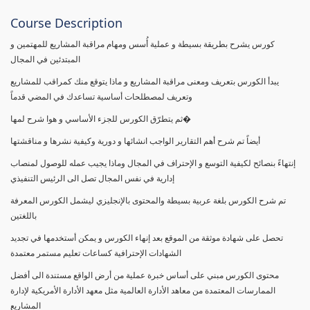
Course Description
كورس يشرح بطريقة بسيطة و عملية أُسس ومهام مراقبة المشاريع للمهتمين و
المبتدئين في المجال
يبدأ الكورس بتعريف ومعنى مراقبة المشاريع و ماذا يتوقع منك كمراقب للمشاريع
وتعريف لمصطلحات أساسية تساعدك في المضي قدماً
ثم يتطرّق الكورس للجزء الأساسي و هوا شرح لمها�
أيضاً تم شرح أهم التقارير الواجب انشائها و دورية وكيفية نشرها و مناقشتها
إنتهاءً بنصائح لكيفية التوسع و الإحتراف في المجال وماذا يجيب عمله للوصول لمنصاب
إدارية في نفس المجال تصل الى الرئيس التنفيذي
تم شرح الكورس بلغة عربية بسيطة والمحتوى بالإنجليزي ليشمل الكورس المعرفة
باللغتين
تحصل على شهادة موثقة من الموقع بعد إنهاء الكورس و يمكن أستخدمها في تجديد
الشهادات الإحترافية كساعات تعليم مستمر معتمدة
محتوى الكورس مبني على أساس خبرة عملية من أرض الواقع مستندة الى أفضل
الممارسات المعتمدة من معاهد الأدارة العالمية مثل معهد الأدارة الأمريكية لإدارة
المشاريع